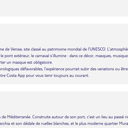
agune de Venise, site classé au patrimoine mondial de l’UNESCO. L’atmosphè
r le pont extérieur, le carnaval s’illumine : dans ce décor, masques, musique
rter un masque est obligatoire.
éorologiques défavorables, l’expérience pourrait subir des variations ou être
otre Costa App pour vous tenir toujours au courant.
les de Méditerranée. Construite autour de son port, c’est un lieu au passé r
i Vecchia et son dédale de ruelles blanches, et le plus moderne quartier Mura