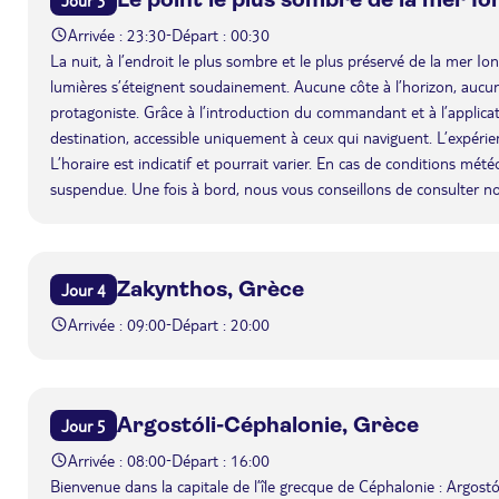
Arrivée : 23:30
Départ : 00:30
-
La nuit, à l’endroit le plus sombre et le plus préservé de la mer Ioni
lumières s’éteignent soudainement. Aucune côte à l’horizon, aucune l
protagoniste. Grâce à l’introduction du commandant et à l’applicatio
destination, accessible uniquement à ceux qui naviguent. L’expéri
L’horaire est indicatif et pourrait varier. En cas de conditions mét
suspendue. Une fois à bord, nous vous conseillons de consulter n
Zakynthos, Grèce
Jour 4
Arrivée : 09:00
Départ : 20:00
-
Argostóli-Céphalonie, Grèce
Jour 5
Arrivée : 08:00
Départ : 16:00
-
Bienvenue dans la capitale de l’île grecque de Céphalonie : Argostól