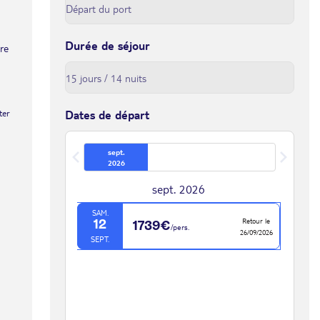
Durée de séjour
tre
ter
Dates de départ
sept.
2026
sept. 2026
SAM.
Retour le
12
1739€
/pers.
26/09/2026
SEPT.