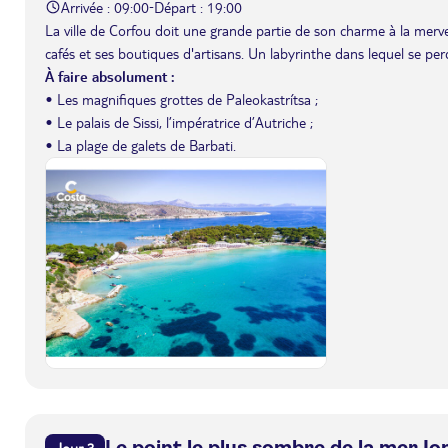
Arrivée : 09:00
Départ : 19:00
-
La ville de Corfou doit une grande partie de son charme à la merveill
cafés et ses boutiques d'artisans. Un labyrinthe dans lequel se per
À faire absolument :
• Les magnifiques grottes de Paleokastrítsa ;
• Le palais de Sissi, l’impératrice d’Autriche ;
• La plage de galets de Barbati.
Le point le plus sombre de la mer Io
Jour 3