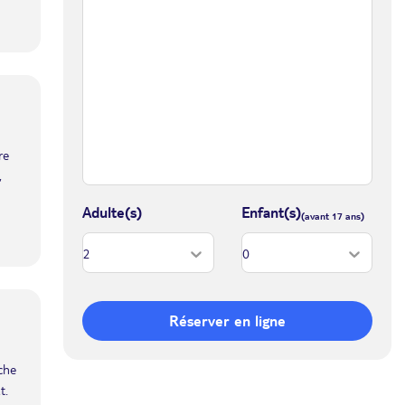
re
,
Adulte(s)
Enfant(s)
Réserver en ligne
iche
t.