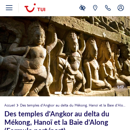
1
/
17
Accueil
Des temples d'Angkor au delta du Mékong, Hanoï et la Baie d'Along (Formule port/port)
Des temples d'Angkor au delta du
Mékong, Hanoï et la Baie d'Along