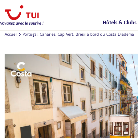
Hôtels & Clubs
Voyagez avec le sourire !
Accueil
Portugal, Canaries, Cap Vert, Brésil à bord du Costa Diadema