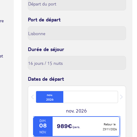
Port de départ
tre
Durée de séjour
et
Dates de départ
nov.
2026
nov. 2026
DIM.
Retour le
08
989€
/pers.
23/11/2026
NOV.