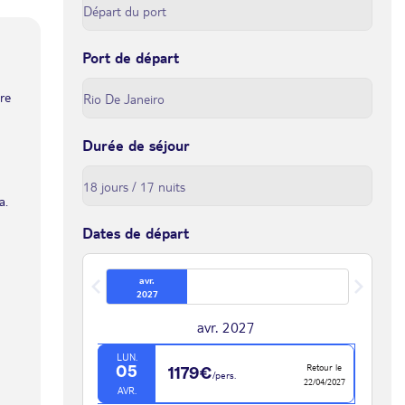
Port de départ
tre
Durée de séjour
a.
Dates de départ
avr.
2027
avr. 2027
LUN.
Retour le
05
1179€
/pers.
22/04/2027
AVR.