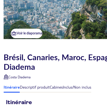
Voir le diaporama
Brésil, Canaries, Maroc, Espa
Diadema
Costa Diadema
Itinéraire
Descriptif produit
Cabines
Inclus/Non inclus
Itinéraire