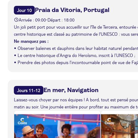
Praia da Vitoria, Portugal
Jour 10
Arrivée : 09:00
Départ : 18:00
-
Un joli petit port pour vous accueillir sur l'île de Terceira, entour
centre historique est classé au patrimoine de l'UNESCO : vous serez
Ne manquez pas :
• Observer baleines et dauphins dans leur habitat naturel pendan
• Le centre historique d’Angra do Heroísmo, inscrit à l’UNESCO ;
• Prendre des photos depuis l’incontournable point de vue de Fajã
En mer, Navigation
Jours 11-12
Laissez-vous choyer par nos équipes ! A bord, tout est pensé pour 
matin au soir. Une journée entière pour profiter au maximum de to