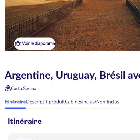
Voir le diaporama
Argentine, Uruguay, Brésil av
Costa Serena
Itinéraire
Descriptif produit
Cabines
Inclus/Non inclus
Itinéraire