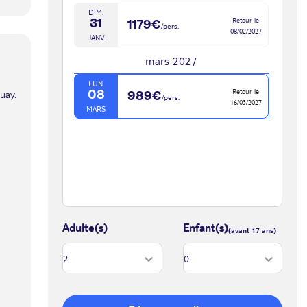
DIM.
Retour le
31
1179€
/pers.
08/02/2027
JANV.
mars 2027
LUN.
Retour le
uay.
08
989€
/pers.
16/03/2027
MARS
Adulte(s)
Enfant(s)