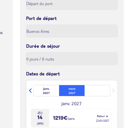
Port de départ
us
Durée de séjour
Dates de départ
janv.
mars
2027
2027
janv. 2027
JEU.
Retour le
14
1219€
/pers.
22/01/2027
JANV.