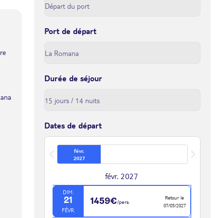
Port de départ
tre
Durée de séjour
mana
Dates de départ
févr.
2027
févr. 2027
DIM.
Retour le
21
1459€
/pers.
07/03/2027
FÉVR.