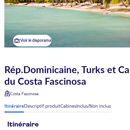
Voir le diaporama
Rép.Dominicaine, Turks et Caic
du Costa Fascinosa
Costa Fascinosa
Itinéraire
Descriptif produit
Cabines
Inclus/Non inclus
Itinéraire