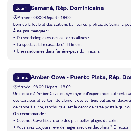
Samaná, Rép. Dominicaine
Jour 3
Arrivée : 08:00
Départ : 18:00
-
Loin de la foule et des stations balnéaires, profitez de Samana po
À ne pas manquer :
• Du snorkeling dans des eaux cristallines ;
• La spectaculaire cascade d’El Limon ;
• Une randonnée dans l’arrière-pays dominicain.
Amber Cove - Puerto Plata, Rép. Do
Jour 4
Arrivée : 08:00
Départ : 18:00
-
Une escale à Amber Cove est synonyme d'expériences authentiques. 
des Caraïbes et sortez littéralement des sentiers battus en découvr
de canne à sucre, ranchs, quel est le décor de carte postale qui v
On recommande :
• Coconut Cove Beach, une des plus belles plages du coin ;
• Vous avez toujours rêvé de nager avec des dauphins ? Direction 