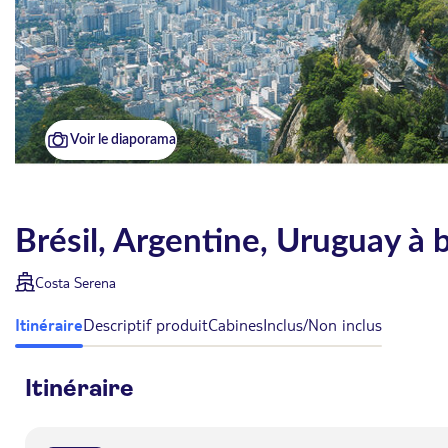
Voir le diaporama
Brésil, Argentine, Uruguay à
Costa Serena
Itinéraire
Descriptif produit
Cabines
Inclus/Non inclus
Itinéraire