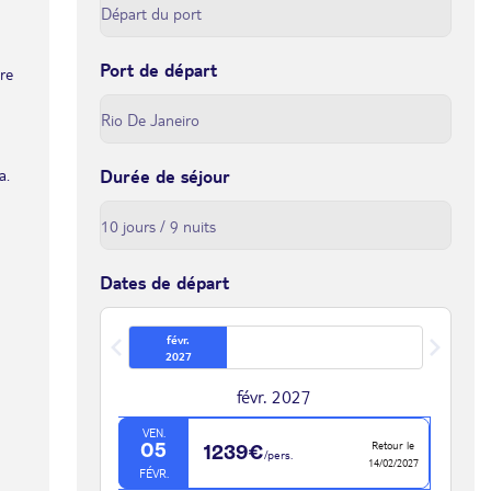
Port de départ
tre
a.
Durée de séjour
Dates de départ
févr.
2027
févr. 2027
VEN.
Retour le
05
1239€
/pers.
14/02/2027
FÉVR.