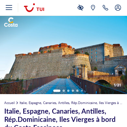
1
/
31
Accueil
Italie, Espagne, Canaries, Antilles, Rép.Dominicaine, Iles Vierges à bord du Costa Fascinosa
Italie, Espagne, Canaries, Antilles,
Rép.Dominicaine, Iles Vierges à bord