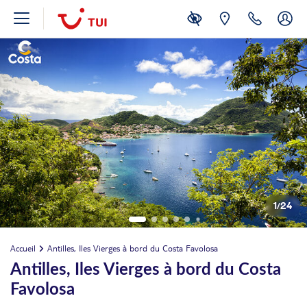
1
/
24
Accueil
Antilles, Iles Vierges à bord du Costa Favolosa
Antilles, Iles Vierges à bord du Costa
Favolosa