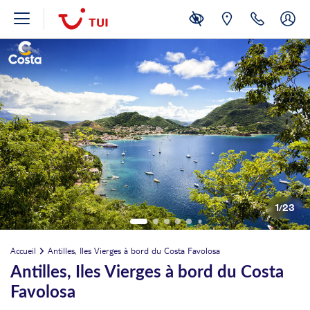
1
/
23
Accueil
Antilles, Iles Vierges à bord du Costa Favolosa
Antilles, Iles Vierges à bord du Costa
Favolosa