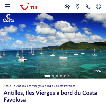
1
/
24
Accueil
Antilles, Iles Vierges à bord du Costa Favolosa
Antilles, Iles Vierges à bord du Costa
Favolosa