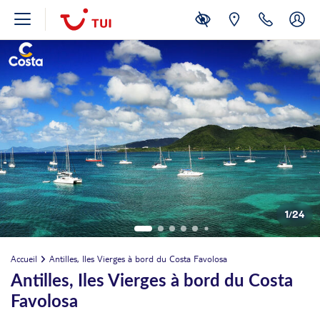
1
/
24
Accueil
Antilles, Iles Vierges à bord du Costa Favolosa
Antilles, Iles Vierges à bord du Costa
Favolosa