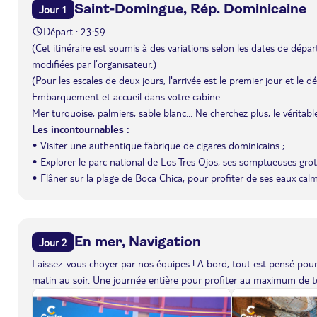
Saint-Domingue, Rép. Dominicaine
Jour 1
Départ : 23:59
(Cet itinéraire est soumis à des variations selon les dates de départ 
modifiées par l’organisateur.)
(Pour les escales de deux jours, l'arrivée est le premier jour et le 
Embarquement et accueil dans votre cabine.
Mer turquoise, palmiers, sable blanc… Ne cherchez plus, le véritabl
Les incontournables :
• Visiter une authentique fabrique de cigares dominicains ;
• Explorer le parc national de Los Tres Ojos, ses somptueuses grott
• Flâner sur la plage de Boca Chica, pour profiter de ses eaux calme
En mer, Navigation
Jour 2
Laissez-vous choyer par nos équipes ! A bord, tout est pensé pour 
matin au soir. Une journée entière pour profiter au maximum de to