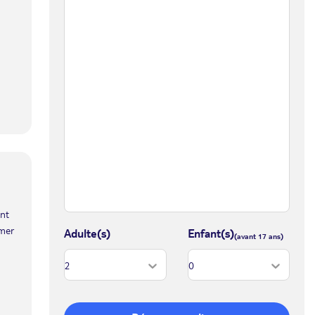
ent
 mer
Adulte(s)
Enfant(s)