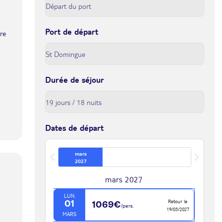
Port de départ
tre
Durée de séjour
Dates de départ
mars
2027
mars 2027
LUN.
Retour le
01
1069€
/pers.
19/03/2027
MARS