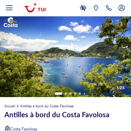
1
/
25
Accueil
Antilles à bord du Costa Favolosa
Antilles à bord du Costa Favolosa
Costa Favolosa