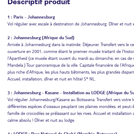
Descriptif produit
1 : Paris - Johannesburg
Vol régulier avec escale à destination de Johannesburg. Dîner et nuit e
2 : Johannesburg (Afrique du Sud)
Arrivée à Johannesburg dans la matinée. Déjeuner. Transfert vers le c
ouverture en 2001, comme étant le premier musée traitant de l’histoir
l’Apartheid (ce musée étant ouvert du mardi au dimanche, en cas de vi
Mandela.) Tour panoramique de la ville. Capitale financière de l’Afrique
plus riche d’Afrique, les plus hauts bâtiments, les plus grandes dispar
Accueil, installation, dîner et nuit en hôtel 5* NL.
3 : Johannesburg - Kasane - Installation au LODGE (Afrique du
Vol régulier Johannesburg/Kasane au Botswana. Transfert vers votre 
différentes espèces d’oiseaux peuplant ces plaines inondées, et peut
famille de crocodiles se prélassant sur les rives. Accueil et installat
calme absolu ! Dîner et nuit au lodge.
4 : LODGE : Parc National de Chobé (Namibie-Botswana)