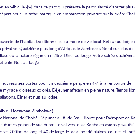
 en véhicule 4x4 dans ce parc qui présente la particularité d’abriter plus
épart pour un safari nautique en embarcation privative sur la rivière Cho
ouverte de l’habitat traditionnel et du mode de vie local. Retour au lodge 
privative. Quatrième plus long d’Afrique, le Zambèze s’étend sur plus de
ndiose où la nature règne en maître. Dîner au lodge. Votre soirée s’achèvera
tte île. Nuit au lodge.
 nouveau ses portes pour un deuxième périple en 4x4 à la rencontre de
ne myriade d’oiseaux colorés. Déjeuner africain en pleine nature. Temps libr
allations. Dîner et nuit au lodge.
mibie- Botswana-Zimbabwe)
c National de Chobé. Déjeuner au fil de l'eau. Route pour l’aéroport de K
blimes points de vue durant le vol vers le lac Kariba en avions privatifs(1
ses 200km de long et 40 de large, le lac a inondé plaines, collines et forê