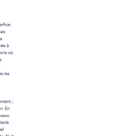
FÉVR.
SAM.
Retour le
13
8635€
/pers.
25/02/2027
FÉVR.
rficie
ais
MER.
Retour le
17
8635€
sa
/pers.
01/03/2027
FÉVR.
iée à
dona où
DIM.
Retour le
21
e
8635€
/pers.
05/03/2027
FÉVR.
es les
LUN.
Retour le
22
8635€
/pers.
06/03/2027
FÉVR.
JEU.
ritent ;
Retour le
25
8635€
/pers.
09/03/2027
on. En
FÉVR.
tueux,
VEN.
tacle
Retour le
26
8635€
/pers.
10/03/2027
iel
FÉVR.