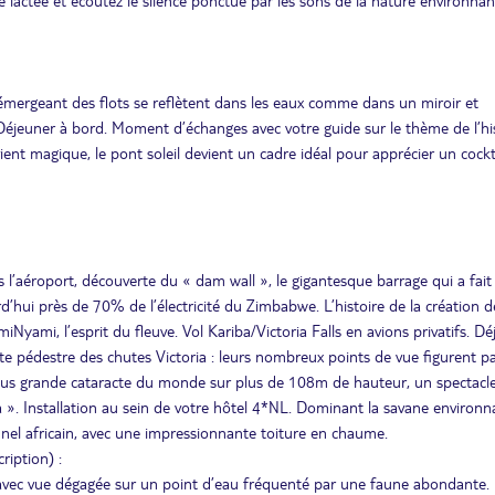
ie lactée et écoutez le silence ponctué par les sons de la nature environnan
s émergeant des flots se reflètent dans les eaux comme dans un miroir et
Déjeuner à bord. Moment d’échanges avec votre guide sur le thème de l’hi
ent magique, le pont soleil devient un cadre idéal pour apprécier un cockta
 l’aéroport, découverte du « dam wall », le gigantesque barrage qui a fait 
d’hui près de 70% de l’électricité du Zimbabwe. L’histoire de la création d
iNyami, l’esprit du fleuve. Vol Kariba/Victoria Falls en avions privatifs. Dé
e pédestre des chutes Victoria : leurs nombreux points de vue figurent pa
a plus grande cataracte du monde sur plus de 108m de hauteur, un spectacl
». Installation au sein de votre hôtel 4*NL. Dominant la savane environn
onnel africain, avec une impressionnante toiture en chaume.
ription) :
e, avec vue dégagée sur un point d’eau fréquenté par une faune abondante.