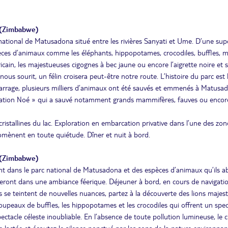
(Zimbabwe)
national de Matusadona situé entre les rivières Sanyati et Ume. D’une supe
èces d’animaux comme les éléphants, hippopotames, crocodiles, buffles, m
cain, les majestueuses cigognes à bec jaune ou encore l’aigrette noire et 
us sourit, un félin croisera peut-être notre route. L’histoire du parc est l
 barrage, plusieurs milliers d’animaux ont été sauvés et emmenés à Matusa
Opération Noé » qui a sauvé notamment grands mammifères, fauves ou encor
istallines du lac. Exploration en embarcation privative dans l’une des zon
omènent en toute quiétude. Dîner et nuit à bord.
(Zimbabwe)
nt dans le parc national de Matusadona et des espèces d’animaux qu’ils ab
geront dans une ambiance féerique. Déjeuner à bord, en cours de navigati
es se teintent de nouvelles nuances, partez à la découverte des lions majes
oupeaux de buffles, les hippopotames et les crocodiles qui offrent un spec
ectacle céleste inoubliable. En l’absence de toute pollution lumineuse, le c