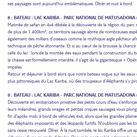
ses paysages sont aujourd'hui emblématiques. Dîner et nuit à bord.
8 : BATEAU : LAC KARIBA - PARC NATIONAL DE MATUSADONA 
Matinée de safari en 4x4 dédiée à la découverte de la région du parc 
de plus de 1 400km², ce territoire sauvage abrite de nombreuses esp
également des milliers d’oiseaux comme le mythique aigle pêcheur afri
technique de pêche étonnante. Et si au cœur de la brousse la chance no
celle du lac : lors de la montée des eaux pendant la construction du
la chasse est formellement interdite, il s’agit de la gigantesque « 
impalas.
Retour et déjeuner à bord alors que notre bateau vogue sur les eaux cr
plus pittoresques du Lac Kariba, où des troupeaux d’éléphants s’y pr
9 : BATEAU : LAC KARIBA - PARC NATIONAL DE MATUSADONA 
Découverte en embarcation privative des petits cours d'eau s'enfonça
leurs méandres, grands virages et petites criques sauvages vous plon
fin d'après-midi, à bord de véhicules 4x4, alors que les grandes plain
des éléphants imposants et des léopards furtifs. N'oublions pas les tr
sans cesse renouvelé. Dîner. À la nuit tombée, le lac Kariba offre un sp