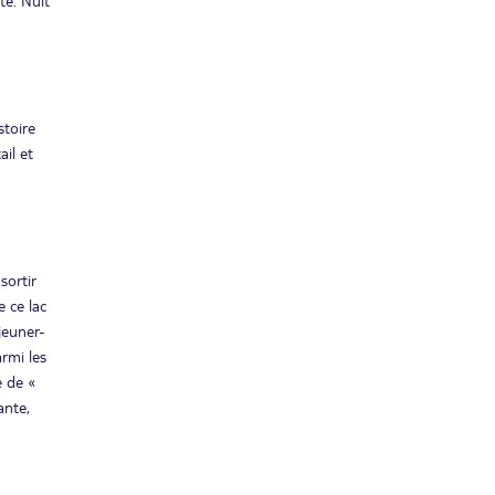
te. Nuit
mars 2027
LUN.
Retour le
01
8635€
/pers.
13/03/2027
MARS
stoire
MAR.
Retour le
02
8635€
il et
/pers.
14/03/2027
MARS
VEN.
Retour le
05
8635€
/pers.
17/03/2027
MARS
sortir
MER.
Retour le
10
e ce lac
8635€
/pers.
22/03/2027
jeuner-
MARS
rmi les
SAM.
Retour le
e de «
13
8635€
/pers.
25/03/2027
ante,
MARS
JEU.
Retour le
18
8635€
/pers.
30/03/2027
MARS