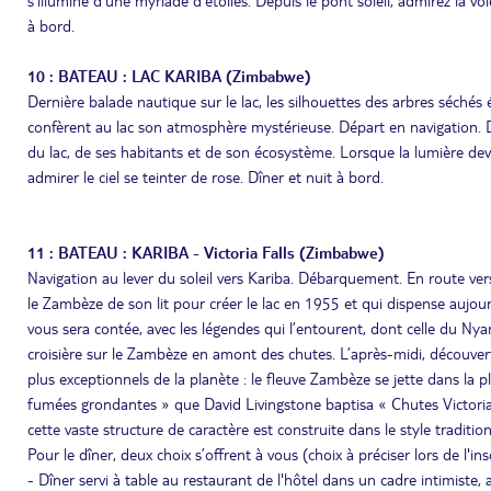
s’illumine d’une myriade d’étoiles. Depuis le pont soleil, admirez la vo
à bord.
10 : BATEAU : LAC KARIBA (Zimbabwe)
Dernière balade nautique sur le lac, les silhouettes des arbres séché
confèrent au lac son atmosphère mystérieuse. Départ en navigation. 
du lac, de ses habitants et de son écosystème. Lorsque la lumière devi
admirer le ciel se teinter de rose. Dîner et nuit à bord.
11 : BATEAU : KARIBA - Victoria Falls (Zimbabwe)
Navigation au lever du soleil vers Kariba. Débarquement. En route vers
le Zambèze de son lit pour créer le lac en 1955 et qui dispense aujour
vous sera contée, avec les légendes qui l’entourent, dont celle du Nyam
croisière sur le Zambèze en amont des chutes. L’après-midi, découvert
plus exceptionnels de la planète : le fleuve Zambèze se jette dans l
fumées grondantes » que David Livingstone baptisa « Chutes Victoria 
cette vaste structure de caractère est construite dans le style traditi
Pour le dîner, deux choix s’offrent à vous (choix à préciser lors de l'insc
- Dîner servi à table au restaurant de l'hôtel dans un cadre intimist