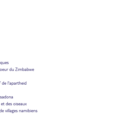
iques
e coeur du Zimbabwe
 de l'apartheid
usadona
 et des oiseaux
 de villages namibiens