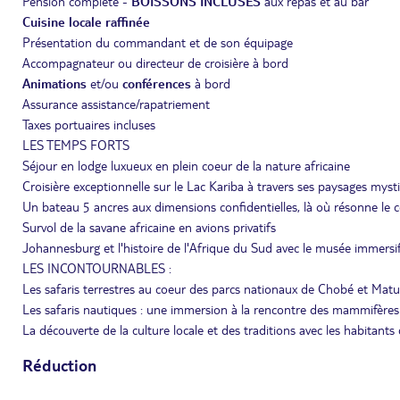
Pension complète -
BOISSONS INCLUSES
aux repas et au bar
Cuisine locale raffinée
Présentation du commandant et de son équipage
Accompagnateur ou directeur de croisière à bord
Animations
et/ou
conférences
à bord
Assurance assistance/rapatriement
Taxes portuaires incluses
LES TEMPS FORTS
Séjour en lodge luxueux en plein coeur de la nature africaine
Croisière exceptionnelle sur le Lac Kariba à travers ses paysages myst
Un bateau 5 ancres aux dimensions confidentielles, là où résonne l
Survol de la savane africaine en avions privatifs
Johannesburg et l'histoire de l'Afrique du Sud avec le musée immersif
LES INCONTOURNABLES :
Les safaris terrestres au coeur des parcs nationaux de Chobé et Mat
Les safaris nautiques : une immersion à la rencontre des mammifères
La découverte de la culture locale et des traditions avec les habitants
Réduction