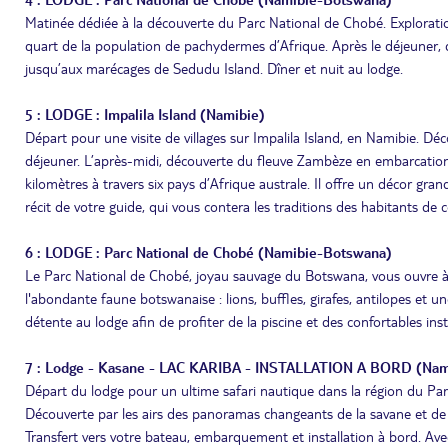
Matinée dédiée à la découverte du Parc National de Chobé. Exploration
quart de la population de pachydermes d’Afrique. Après le déjeuner, d
jusqu’aux marécages de Sedudu Island. Dîner et nuit au lodge.
5 : LODGE : Impalila Island (Namibie)
Départ pour une visite de villages sur Impalila Island, en Namibie. Déc
déjeuner. L’après-midi, découverte du fleuve Zambèze en embarcation 
kilomètres à travers six pays d’Afrique australe. Il offre un décor gra
récit de votre guide, qui vous contera les traditions des habitants de ce
6 : LODGE : Parc National de Chobé (Namibie-Botswana)
Le Parc National de Chobé, joyau sauvage du Botswana, vous ouvre à
l'abondante faune botswanaise : lions, buffles, girafes, antilopes et u
détente au lodge afin de profiter de la piscine et des confortables inst
7 : Lodge - Kasane - LAC KARIBA - INSTALLATION A BORD (Na
Départ du lodge pour un ultime safari nautique dans la région du Par
Découverte par les airs des panoramas changeants de la savane et de su
Transfert vers votre bateau, embarquement et installation à bord. Avec 