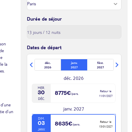
Durée de séjour
 son
Dates de départ
 de
de
déc.
janv.
févr.
le la
2026
2027
2027
es.
déc. 2026
MER.
Retour le
30
8775€
/pers.
11/01/2027
DÉC.
 d’une
janv. 2027
tie d’un
DIM.
Retour le
03
8635€
/pers.
15/01/2027
JANV.