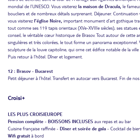
mondial de l’UNESCO. Vous visiterez
la maison de Dracula,
le fameux
boucliers et de nombreux détails surprenant. Déjeuner. Continuation
vous visiterez
l’église Noire,
important monument d’art gothique tran
tout comme ses 119 tapis orientaux (XVe-XVIIIe siècles), ses statues e
conseil, le véritable cœur historique de Brasov. Tout autour de cette 
singulières et très colorées, le tout forme un panorama exceptionnel. 
sculpture de la louve capitoline, qui orne cet édifice notable de la ville
Puis retour à l’hôtel. Dîner et logement.
12 : Brasov - Bucarest
Petit déjeuner à l’hôtel. Transfert en autocar vers Bucarest. Fin de nos 
Croisi+
LES PLUS CROISIEUROPE
Pension complète - BOISSONS INCLUSES
aux repas et au bar
Cuisine française raffinée -
Dîner et soirée de gala
- Cocktail de bie
Wifi gratuit
à bord