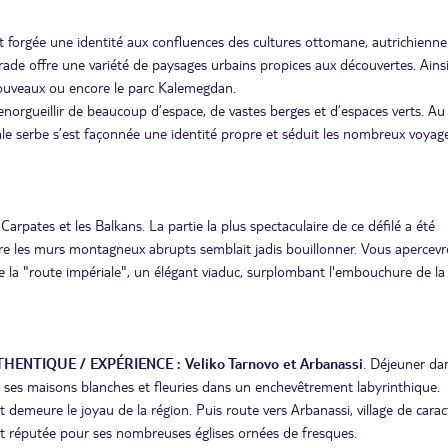
est forgée une identité aux confluences des cultures ottomane, autrichienne
grade offre une variété de paysages urbains propices aux découvertes. Ains
nouveaux ou encore le parc Kalemegdan.
s’enorgueillir de beaucoup d’espace, de vastes berges et d’espaces verts. Au
itale serbe s’est façonnée une identité propre et séduit les nombreux voyag
Carpates et les Balkans. La partie la plus spectaculaire de ce défilé a été
re les murs montagneux abrupts semblait jadis bouillonner. Vous apercevr
 la "route impériale", un élégant viaduc, surplombant l'embouchure de la 
THENTIQUE / EXPÉRIENCE : Veliko Tarnovo et Arbanassi
. Déjeuner da
e ses maisons blanches et fleuries dans un enchevêtrement labyrinthique.
et demeure le joyau de la région. Puis route vers Arbanassi, village de carac
 est réputée pour ses nombreuses églises ornées de fresques.