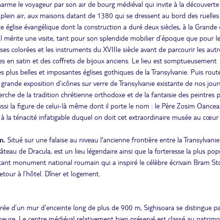
 charme le voyageur par son air de bourg médiéval qui invite à la découverte
n plein air, aux maisons datant de 1380 qui se dressent au bord des ruelles
nte église évangélique dont la construction a duré deux siècles, à la Grande 
al mérite une visite, tant pour son splendide mobilier d’époque que pour l
ses colorées et les instruments du XVIIIe siècle avant de parcourir les autr
es en satin et des coffrets de bijoux anciens. Le lieu est somptueusement
es plus belles et imposantes églises gothiques de la Transylvanie. Puis rout
 grande exposition d’icônes sur verre de Transylvanie existante de nos jour
cherche de la tradition chrétienne orthodoxe et de la fantaisie des peintres
ussi la figure de celui-là même dont il porte le nom : le Père Zosim Oancea
 à la ténacité infatigable duquel on doit cet extraordinaire musée au cœur 
an.
Situé sur une falaise au niveau l'ancienne frontière entre la Transylvanie
eau de Dracula, est un lieu légendaire ainsi que la forteresse la plus pop
ant monument national roumain qui a inspiré le célèbre écrivain Bram St
tour à l’hôtel. Dîner et logement.
ourée d’un mur d’enceinte long de plus de 900 m, Sighisoara se distingue pa
’heure. Le centre médiéval relativement bien préservé est classé au patrimo