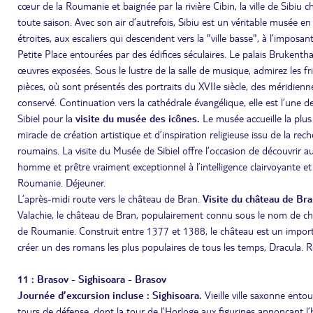
cœur de la Roumanie et baignée par la rivière Cibin, la ville de Sibiu
toute saison. Avec son air d’autrefois, Sibiu est un véritable musée e
étroites, aux escaliers qui descendent vers la "ville basse", à l’imposa
Petite Place entourées par des édifices séculaires. Le palais Brukenth
œuvres exposées. Sous le lustre de la salle de musique, admirez les fri
pièces, où sont présentés des portraits du XVIIe siècle, des méridienn
conservé. Continuation vers la cathédrale évangélique, elle est l’une d
Sibiel pour la
visite du musée des icônes.
Le musée accueille la plus
miracle de création artistique et d’inspiration religieuse issu de la re
roumains. La visite du Musée de Sibiel offre l’occasion de découvrir a
homme et prêtre vraiment exceptionnel à l’intelligence clairvoyante et
Roumanie. Déjeuner.
L’après-midi route vers le château de Bran.
Visite du château de Br
Valachie, le château de Bran, populairement connu sous le nom de chât
de Roumanie. Construit entre 1377 et 1388, le château est un import
créer un des romans les plus populaires de tous les temps, Dracula. Re
11 : Brasov - Sighisoara - Brasov
Journée d’excursion incluse :
Sighisoara.
Vieille ville saxonne ent
tours de défense, dont la tour de l’Horloge aux figurines annonçant l