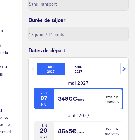
Durée de séjour
au
e
Dates de départ
de la
s le
mai
sept.
2027
2027
is
mai 2027
VEN.
Retour le
07
3490€
/pers.
18/05/2027
MAI
us
sept. 2027
illes
sé. Le
LUN.
Retour le
20
3645€
ises et
/pers.
01/10/2027
SEPT.