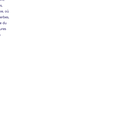
s,
ie, où
erbes,
ce du
ures
a