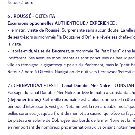
Retour à bord.
6 : ROUSSÉ - OLTENITA
Excursions optionnelles AUTHENTIQUE / EXPÉRIENCE :
- le matin,
visite de Roussé
. Surprenante sans aucun doute. La ville 
de ses trésors surnommés "la Douzaine d’Or" elle révèle ses chefs-d’
la visite.
- l’après-midi,
visite de Bucarest
, surnommée "le Petit Paris" dans le
indifférent. Ses avenues monumentales sont ponctuées de beaux jardin
ville en témoigne le gigantesque palais du Parlement, mais le "petit Par
Retour à bord à Oltenita. Navigation de nuit vers Cernavoda/Fetesti e
7 : CERNAVODA/FETESTI - Canal Danube-Mer Noire - CONSTAN
Passage du canal Danube-Mer Noire, arrivée le matin à Constanta.
Jo
(déjeuner inclus)
. Cette ville roumaine est la plus connue de la côte
période d’intéressants vestiges. Notamment la remarquable mosaïque ro
belles surprises, jusqu'au front de mer, et au casino, qui élève sa fa
Le plateau ensoleillé de Dobrogée, aux bords de la mer Noire est la r
en remportant de nombreux prix internationaux, valorisant notamment