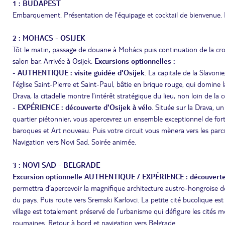
1 : BUDAPEST
Embarquement. Présentation de l'équipage et cocktail de bienvenue. D
2 : MOHACS - OSIJEK
Tôt le matin, passage de douane à Mohács puis continuation de la cro
salon bar. Arrivée à Osijek.
Excursions optionnelles :
-
AUTHENTIQUE : visite guidée d'Osijek
. La capitale de la Slavoni
l’église Saint-Pierre et Saint-Paul, bâtie en brique rouge, qui domine 
Drava, la citadelle montre l’intérêt stratégique du lieu, non loin de la
-
EXPÉRIENCE : découverte d'Osijek à vélo
. Située sur la Drava, u
quartier piétonnier, vous apercevrez un ensemble exceptionnel de forti
baroques et Art nouveau. Puis votre circuit vous mènera vers les parcs
Navigation vers Novi Sad. Soirée animée.
3 : NOVI SAD - BELGRADE
Excursion optionnelle AUTHENTIQUE / EXPÉRIENCE : découverte 
permettra d’apercevoir la magnifique architecture austro-hongroise de 
du pays. Puis route vers Sremski Karlovci. La petite cité bucolique est
village est totalement préservé de l’urbanisme qui défigure les cités 
roumaines. Retour à bord et navigation vers Belgrade.