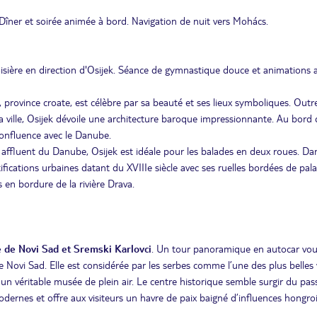
îner et soirée animée à bord. Navigation de nuit vers Mohács.
isière en direction d'Osijek. Séance de gymnastique douce et animations 
e, province croate, est célèbre par sa beauté et ses lieux symboliques. Outr
la ville, Osijek dévoile une architecture baroque impressionnante. Au bord 
 confluence avec le Danube.
n affluent du Danube, Osijek est idéale pour les balades en deux roues. Dan
fications urbaines datant du XVIIIe siècle avec ses ruelles bordées de pala
 en bordure de la rivière Drava.
de Novi Sad et Sremski Karlovci
. Un tour panoramique en autocar vo
Novi Sad. Elle est considérée par les serbes comme l’une des plus belles v
 un véritable musée de plein air. Le centre historique semble surgir du pas
modernes et offre aux visiteurs un havre de paix baigné d’influences hongro