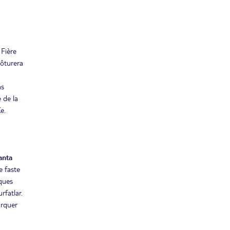
 Fière
lôturera
as
 de la
e.
anta
e faste
lques
rfatlar.
arquer