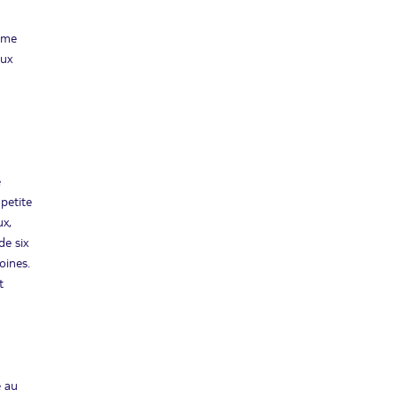
ième
aux
e
petite
ux,
de six
oines.
t
e au