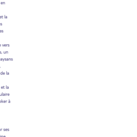
 en
et la
es
es
e vers
s, un
 paysans
,
de la
 et la
ulaire
oker à
r ses
ine