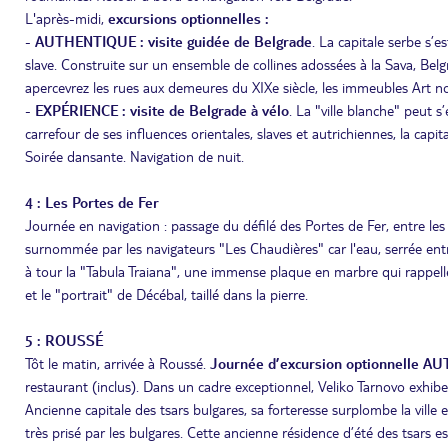
L'après-midi,
excursions optionnelles :
-
AUTHENTIQUE : visite guidée de Belgrade
. La capitale serbe s’
slave. Construite sur un ensemble de collines adossées à la Sava, Bel
apercevrez les rues aux demeures du XIXe siècle, les immeubles Art 
-
EXPÉRIENCE : visite de Belgrade à vélo
. La "ville blanche" peut 
carrefour de ses influences orientales, slaves et autrichiennes, la cap
Soirée dansante. Navigation de nuit.
4 : Les Portes de Fer
Journée en navigation : passage du défilé des Portes de Fer, entre les 
surnommée par les navigateurs "Les Chaudières" car l'eau, serrée ent
à tour la "Tabula Traiana", une immense plaque en marbre qui rappelle
et le "portrait" de Décébal, taillé dans la pierre.
5 : ROUSSÉ
Tôt le matin, arrivée à Roussé.
Journée d’excursion optionnelle AU
restaurant (inclus). Dans un cadre exceptionnel, Veliko Tarnovo exhib
Ancienne capitale des tsars bulgares, sa forteresse surplombe la ville 
très prisé par les bulgares. Cette ancienne résidence d’été des tsars