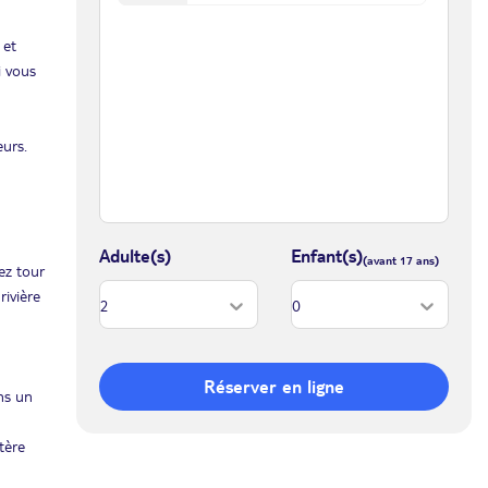
 et
i vous
eurs.
Adulte(s)
Enfant(s)
ez tour
rivière
Réserver en ligne
ns un
tère