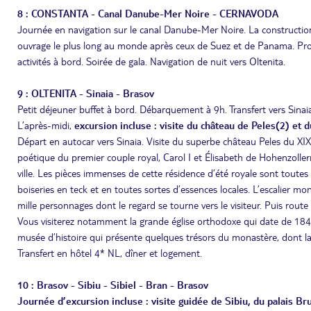
8 : CONSTANTA - Canal Danube-Mer Noire - CERNAVODA
Journée en navigation sur le canal Danube-Mer Noire. La construction
ouvrage le plus long au monde après ceux de Suez et de Panama. Profi
activités à bord. Soirée de gala. Navigation de nuit vers Oltenita.
9 : OLTENITA - Sinaia - Brasov
Petit déjeuner buffet à bord. Débarquement à 9h. Transfert vers Sinai
L’après-midi,
excursion incluse : visite du château de Peles(2) et 
Départ en autocar vers Sinaia. Visite du superbe château Peles du XIXe
poétique du premier couple royal, Carol I et Élisabeth de Hohenzoller
ville. Les pièces immenses de cette résidence d’été royale sont toute
boiseries en teck et en toutes sortes d’essences locales. L’escalier 
mille personnages dont le regard se tourne vers le visiteur. Puis rout
Vous visiterez notamment la grande église orthodoxe qui date de 1846 e
musée d’histoire qui présente quelques trésors du monastère, dont l
Transfert en hôtel 4* NL, dîner et logement.
10 : Brasov - Sibiu - Sibiel - Bran - Brasov
Journée d’excursion incluse : visite guidée de Sibiu, du palais Br