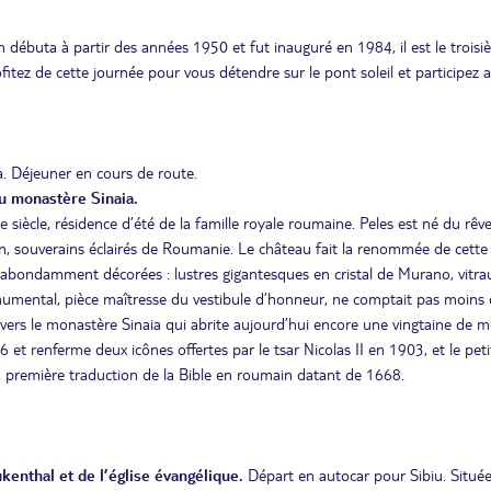
 débuta à partir des années 1950 et fut inauguré en 1984, il est le trois
tez de cette journée pour vous détendre sur le pont soleil et participez 
a. Déjeuner en cours de route.
du monastère Sinaia.
 siècle, résidence d’été de la famille royale roumaine. Peles est né du rêv
n, souverains éclairés de Roumanie. Le château fait la renommée de cette 
s abondamment décorées : lustres gigantesques en cristal de Murano, vitra
monumental, pièce maîtresse du vestibule d’honneur, ne comptait pas moins 
e vers le monastère Sinaia qui abrite aujourd’hui encore une vingtaine de m
t renferme deux icônes offertes par le tsar Nicolas II en 1903, et le peti
a première traduction de la Bible en roumain datant de 1668.
ukenthal et de l’église évangélique.
Départ en autocar pour Sibiu. Situé