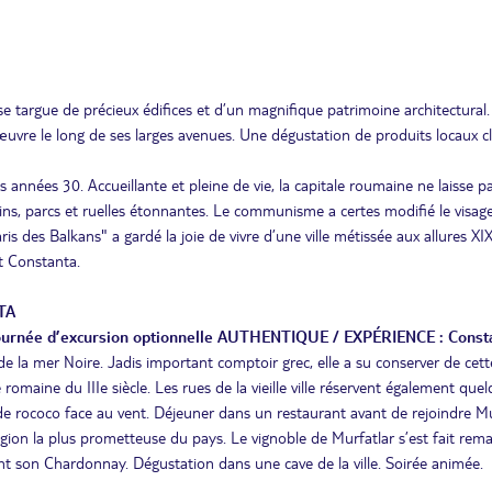
se targue de précieux édifices et d’un magnifique patrimoine architectural.
œuvre le long de ses larges avenues. Une dégustation de produits locaux c
s années 30. Accueillante et pleine de vie, la capitale roumaine ne laisse p
s, parcs et ruelles étonnantes. Le communisme a certes modifié le visage
is des Balkans" a gardé la joie de vivre d’une ville métissée aux allures XIX
t Constanta.
TA
urnée d’excursion optionnelle AUTHENTIQUE / EXPÉRIENCE :
Const
 de la mer Noire. Jadis important comptoir grec, elle a su conserver de cett
maine du IIIe siècle. Les rues de la vieille ville réservent également que
çade rococo face au vent. Déjeuner dans un restaurant avant de rejoindre Mu
égion la plus prometteuse du pays. Le vignoble de Murfatlar s’est fait rem
 son Chardonnay. Dégustation dans une cave de la ville. Soirée animée.