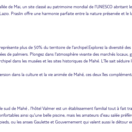
 vallée de Mai, un site classé au patrimoine mondial de l'UNESCO abritant le
azio. Praslin offre une harmonie parfaite entre la nature préservée et le l
 représente plus de 50% du territoire de l'archipel.Explorez la diversité des
ées de palmiers. Plongez dans l'atmosphère vivante des marchés locaux, 
archipel dans les musées et les sites historiques de Mahé. L'île sait séduire 
mersion dans la culture et la vie animée de Mahé, ces deux îles complément
e sud de Mahé , l'hôtel Valmer est un établissement familial tout à fait tra
fortables ainsi qu'une belle piscine, mais les amateurs d'eau salée préfè
pieds, ou les anses Gaulette et Gouvernement qui valent aussi le détour e