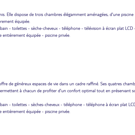
'amis. Elle dispose de trois chambres élégamment aménagées, d'une piscine 
ièrement équipée.
e bain - toilettes - sèche-cheveux - téléphone - télévision à écran plat LCD 
ne entièrement équipée - psicine privée.
 offre de généreux espaces de vie dans un cadre raffiné. Ses quatres chamb
 permettent à chacun de profiter d'un confort optimal tout en préservant s
de bain - toilettes - sèches-cheveux - téléphone - téléphone à écran plat LC
ne entièrement équipée - piscine privée.