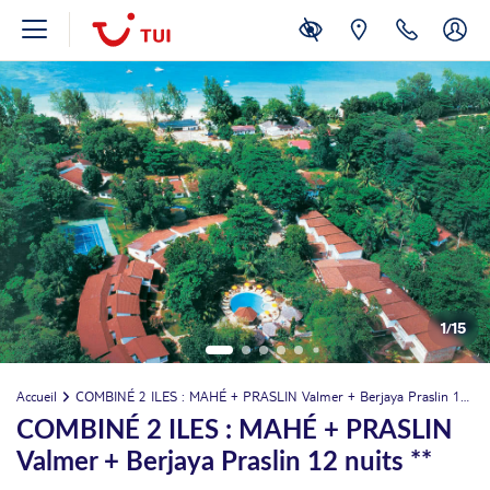
VEN.
Retour le
21
3203€
/pers.
02/09/2026
AOÛT
SAM.
Retour le
22
3203€
/pers.
03/09/2026
AOÛT
DIM.
Retour le
23
3060€
/pers.
04/09/2026
AOÛT
LUN.
Retour le
24
2844€
/pers.
05/09/2026
AOÛT
MAR.
1
/
15
Retour le
25
2957€
/pers.
06/09/2026
AOÛT
Accueil
COMBINÉ 2 ILES : MAHÉ + PRASLIN Valmer + Berjaya Praslin 12 nuits **
MER.
Retour le
26
2872€
/pers.
COMBINÉ 2 ILES : MAHÉ + PRASLIN
07/09/2026
AOÛT
Valmer + Berjaya Praslin 12 nuits **
JEU.