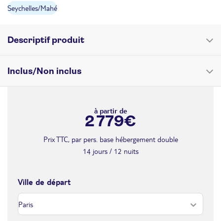
Retour le
27
2957€
/pers.
Seychelles
/
Mahé
08/09/2026
AOÛT
VEN.
Retour le
28
2844€
Descriptif produit
/pers.
09/09/2026
AOÛT
SAM.
Voyage 2 en 1
Inclus/Non inclus
Retour le
29
2957€
/pers.
Farniente et découverte
10/09/2026
AOÛT
Le prix comprend les vols + hôtels + transferts aller/retour à
Cette offre inclut
DIM.
l'aéroport + transferts inter-îles
Retour le
30
3060€
à partir de
/pers.
Deux hôtels différents
11/09/2026
2 779€
AOÛT
Formule selon programme
Les vols réguliers Aller/Retour
LUN.
L'accueil et l'assistance par notre représentant local
Prix TTC, par pers. base hébergement double
Retour le
Les Seychelles
31
2844€
/pers.
Les transferts Aéroport/Hôtel/Aéroport sauf si prise d'une
12/09/2026
14 jours / 12 nuits
AOÛT
location de voiture en option lors du devis
sept. 2026
Les Seychelles, l'archipel paradisiaque niché au coeur de l'océan
Les nuits d'hôtel
Indien, où le rêve devient réalité et où la nature dévoile toute sa
Ville de départ
La pension selon programme
MER.
splendeur. Avec ses plages de sable blanc éblouissantes, ses eaux
Retour le
Les vols inter-iles
02
2809€
/pers.
14/09/2026
cristallines d'un bleu profond et sa végétation luxuriante, les
SEPT.
Cette offre n'inclut pas
Seychelles offrent une escapade exotique incomparable.