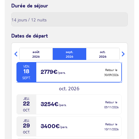
JEU.
Que vous soyez à la recherche d'une escapade romantique, d'une
Retour le
Durée de séjour
03
3090€
/pers.
15/09/2026
aventure en famille ou d'une pause détente, les Seychelles
Les assurances facultatives
SEPT.
offrent des expériences inoubliables pour tous les voyageurs.
Les dépenses personnelles et les pourboires
VEN.
Laissez-vous séduire par la magie envoûtante de cet archipel et
Les repas et boissons non mentionnés
Retour le
04
2844€
/pers.
16/09/2026
créez des souvenirs impérissables dans un coin de paradis
Les éventuelles taxes locales de séjour - en fonction des
SEPT.
Dates de départ
préservé.
réglementations locales à destination
SAM.
Venez découvrir Praslin et Mahé, deux joyaux distincts des
Les navettes inter-aéroports en fonction des vols nationaux et
Retour le
05
3002€
/pers.
août
sept.
oct.
Seychelles, offrent des expériences uniques à chaque visiteur.
17/09/2026
internationaux sélectionnés (par ex : entre les aéroport de Paris
SEPT.
2026
2026
2026
Orly et Roissy Charles de Gaules)
Praslin
VEN.
Retour le
18
2779€
/pers.
30/09/2026
SEPT.
Praslin, la deuxième plus grande île de l'archipel, est célèbre pour
oct. 2026
sa vallée de Mai, un site classé au patrimoine mondial de
l'UNESCO abritant le rare coco de mer, ainsi que pour ses plages
JEU.
Retour le
paradisiaques telles que Anse Lazio. Praslin offre une harmonie
22
3254€
/pers.
03/11/2026
parfaite entre la nature préservée et le luxe discret, une
OCT.
expérience qui reste gravée dans les mémoires.
JEU.
Retour le
29
3400€
/pers.
Mahé
10/11/2026
OCT.