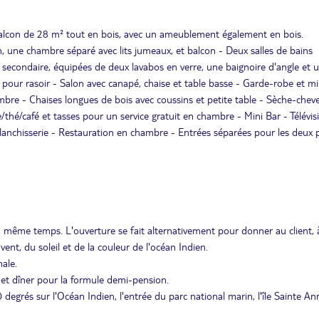
 balcon de 28 m² tout en bois, avec un ameublement également en bois.
, une chambre séparé avec lits jumeaux, et balcon - Deux salles de bains
 secondaire, équipées de deux lavabos en verre, une baignoire d'angle et 
ue pour rasoir - Salon avec canapé, chaise et table basse - Garde-robe et mi
hambre - Chaises longues de bois avec coussins et petite table - Sèche-chev
/thé/café et tasses pour un service gratuit en chambre - Mini Bar - Télévis
chisserie - Restauration en chambre - Entrées séparées pour les deux p
même temps. L'ouverture se fait alternativement pour donner au client, 
ent, du soleil et de la couleur de l'océan Indien.
nale.
r et dîner pour la formule demi-pension.
 degrés sur l'Océan Indien, l'entrée du parc national marin, l'île Sainte An