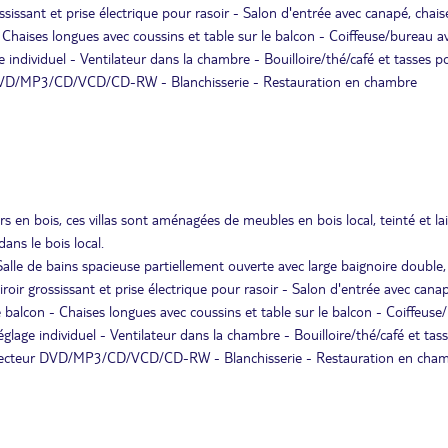
ossissant et prise électrique pour rasoir - Salon d'entrée avec canapé, chais
 Chaises longues avec coussins et table sur le balcon - Coiffeuse/bureau a
e individuel - Ventilateur dans la chambre - Bouilloire/thé/café et tasses 
teur DVD/MP3/CD/VCD/CD-RW - Blanchisserie - Restauration en chambre
s en bois, ces villas sont aménagées de meubles en bois local, teinté et la
ans le bois local.
alle de bains spacieuse partiellement ouverte avec large baignoire double,
iroir grossissant et prise électrique pour rasoir - Salon d'entrée avec cana
e balcon - Chaises longues avec coussins et table sur le balcon - Coiffeuse
glage individuel - Ventilateur dans la chambre - Bouilloire/thé/café et tas
te - Lecteur DVD/MP3/CD/VCD/CD-RW - Blanchisserie - Restauration en cha