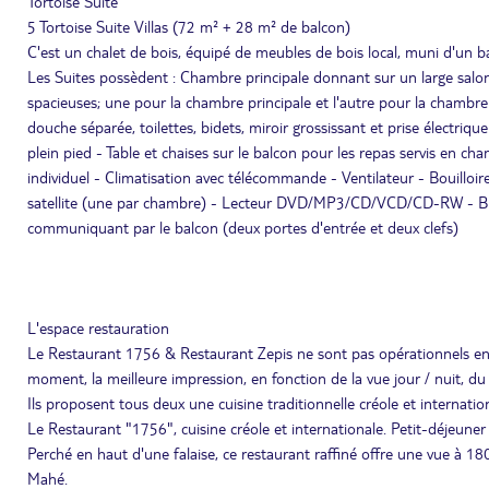
Tortoise Suite
5 Tortoise Suite Villas (72 m² + 28 m² de balcon)
C'est un chalet de bois, équipé de meubles de bois local, muni d'un
Les Suites possèdent : Chambre principale donnant sur un large salon
spacieuses; une pour la chambre principale et l'autre pour la chambre
douche séparée, toilettes, bidets, miroir grossissant et prise électriq
plein pied - Table et chaises sur le balcon pour les repas servis en c
individuel - Climatisation avec télécommande - Ventilateur - Bouilloire
satellite (une par chambre) - Lecteur DVD/MP3/CD/VCD/CD-RW - Blan
communiquant par le balcon (deux portes d'entrée et deux clefs)
L'espace restauration
Le Restaurant 1756 & Restaurant Zepis ne sont pas opérationnels en 
moment, la meilleure impression, en fonction de la vue jour / nuit, du v
Ils proposent tous deux une cuisine traditionnelle créole et internatio
Le Restaurant "1756", cuisine créole et internationale. Petit-déjeune
Perché en haut d'une falaise, ce restaurant raffiné offre une vue à 180
Mahé.