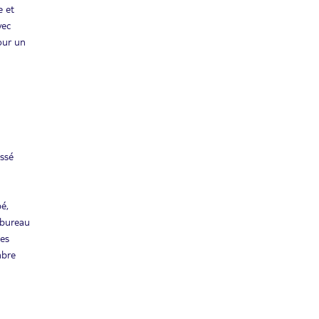
Retour le
16
5116€
e et
/pers.
28/12/2026
DÉC.
vec
pour un
JEU.
Retour le
17
5352€
/pers.
29/12/2026
DÉC.
VEN.
Retour le
18
5890€
/pers.
30/12/2026
DÉC.
SAM.
Retour le
issé
19
6236€
/pers.
31/12/2026
DÉC.
DIM.
pé,
Retour le
20
6710€
/pers.
01/01/2027
/bureau
DÉC.
ses
LUN.
mbre
Retour le
21
6739€
/pers.
02/01/2027
DÉC.
MAR.
Retour le
22
6841€
/pers.
03/01/2027