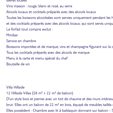
Bières locales
Vins maison : rouge, blanc et rosé, au verre
Alcools locaux et cocktails préparés avec des alcools locaux
Toutes les boissons alcoolisées sont servies uniquement pendant les h
et des cocktails préparés avec des alcools locaux, qui sont servis uni
Le forfait tout compris exclut :
Minibar
Service en chambre
Boissons importées et de marque, vins et champagne figurant sur la c
Tous les cocktails préparés avec des alcools de marque
Menu à la carte et menu spécial du chef
Bouteille de vin
Villa Hillside
12 Hillside Villas (58 m² + 22 m² de balcon)
D'un style bois et pierres avec un toit de chaume et des murs intérieur
brut. Elles ont un balcon de 22 m² en bois, équipé de meubles taillés d
Elles possèdent : Chambre avec lit à baldaquin donnant sur balcon - S