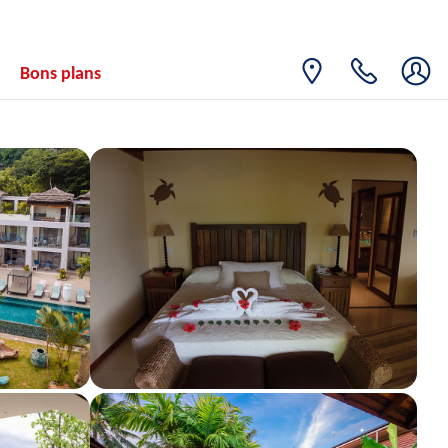
11
4425€
/pers.
23/09/2026
SEPT.
SAM.
Retour le
12
Bons plans
4425€
/pers.
24/09/2026
SEPT.
DIM.
Retour le
13
4380€
/pers.
25/09/2026
SEPT.
LUN.
Retour le
14
4380€
/pers.
26/09/2026
SEPT.
MAR.
Retour le
15
4380€
/pers.
27/09/2026
SEPT.
MER.
Retour le
16
4184€
/pers.
28/09/2026
SEPT.
JEU.
Retour le
17
4380€
/pers.
29/09/2026