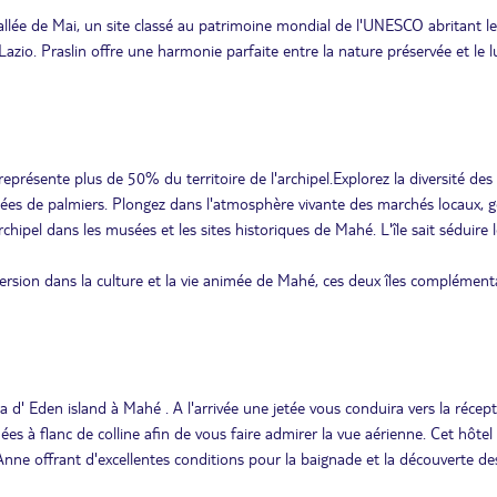
 vallée de Mai, un site classé au patrimoine mondial de l'UNESCO abritant le
azio. Praslin offre une harmonie parfaite entre la nature préservée et le l
 représente plus de 50% du territoire de l'archipel.Explorez la diversité des
ées de palmiers. Plongez dans l'atmosphère vivante des marchés locaux, 
archipel dans les musées et les sites historiques de Mahé. L'île sait séduire 
mersion dans la culture et la vie animée de Mahé, ces deux îles complément
 d' Eden island à Mahé . A l'arrivée une jetée vous conduira vers la récep
es à flanc de colline afin de vous faire admirer la vue aérienne. Cet hôtel
 Anne offrant d'excellentes conditions pour la baignade et la découverte de