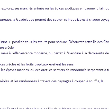
e, explorez ses marchés animés où les épices exotiques embaument l'air, o
leureuse, la Guadeloupe promet des souvenirs inoubliables à chaque voyag
adinina », possède tous les atouts pour séduire. Découvrez cette île des Car
re créole.
se mêle à l'effervescence moderne, ou partez à l'aventure à la découverte de
 créoles et les fruits tropicaux éveillent les sens.
 et les épaves marines, ou explorez les sentiers de randonnée serpentant à t
créoles, et les randonnées à travers des paysages à couper le souffle, la
s de Sainte Luce, dans le sud de l'île de la Martinique, voici une résidence 