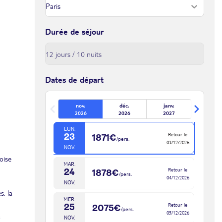
29/11/2026
NOV.
VEN.
Retour le
Durée de séjour
20
1885€
/pers.
30/11/2026
NOV.
SAM.
Retour le
21
2089€
/pers.
01/12/2026
NOV.
Dates de départ
DIM.
Retour le
22
1879€
/pers.
nov.
déc.
janv.
02/12/2026
NOV.
2026
2026
2027
LUN.
Retour le
23
1871€
/pers.
03/12/2026
NOV.
oise
MAR.
Retour le
24
1878€
/pers.
04/12/2026
NOV.
s, la
MER.
Retour le
25
2075€
/pers.
05/12/2026
à
NOV.