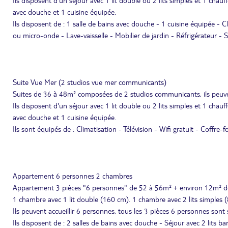
Ils disposent d'un séjour avec 1 lit double ou 2 lits simples et 1 cha
avec douche et 1 cuisine équipée.
Ils disposent de : 1 salle de bains avec douche - 1 cuisine équipée - C
ou micro-onde - Lave-vaisselle - Mobilier de jardin - Réfrigérateur - S
Suite Vue Mer (2 studios vue mer communicants)
Suites de 36 à 48m² composées de 2 studios communicants, ils peuve
Ils disposent d'un séjour avec 1 lit double ou 2 lits simples et 1 cha
avec douche et 1 cuisine équipée.
Ils sont équipés de : Climatisation - Télévision - Wifi gratuit - Coffre-
Appartement 6 personnes 2 chambres
Appartement 3 pièces "6 personnes" de 52 à 56m² + environ 12m² de
1 chambre avec 1 lit double (160 cm). 1 chambre avec 2 lits simples 
Ils peuvent accueillir 6 personnes, tous les 3 pièces 6 personnes son
Ils disposent de : 2 salles de bains avec douche - Séjour avec 2 lits b