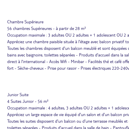
Chambre Supérieure
56 chambres Supérieures - à partir de 28 m²
Occupation maximale : 3 adultes OU 2 adultes + 1 adolescent OU 2 a
Appréciez une chambre paisible située à l'étage avec balcon privatif t
Toutes les chambres disposent d'un balcon meublé et sont équipées de 
bains avec baignoire, toilettes séparées - Produits d'accueil dans la sal
direct à l'international - Accès Wifi - Minibar - Facilités thé et café 
fort - Sèche-cheveux - Prise pour rasoir - Prises électriques 220-240v
Junior Suite
4 Suites Junior - 56 m²
Occupation maximale : 4 adultes, 3 adultes OU 2 adultes + 1 adolesc
Appréciez un large espace de vie équipé d'un salon et d'un balcon pri
Toutes les suites disposent d'un balcon ou d'une terrasse meublés et s
toilettes séparées - Produits d'accueil dans la salle de bain - Pantoufl