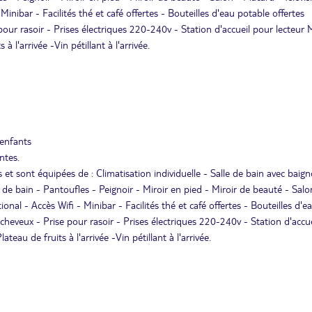
 Minibar - Facilités thé et café offertes - Bouteilles d'eau potable offertes
our rasoir - Prises électriques 220-240v - Station d'accueil pour lecteur
 l'arrivée -Vin pétillant à l'arrivée.
 enfants
ntes.
t sont équipées de : Climatisation individuelle - Salle de bain avec baign
le de bain - Pantoufles - Peignoir - Miroir en pied - Miroir de beauté - Salo
tional - Accès Wifi - Minibar - Facilités thé et café offertes - Bouteilles d'e
heveux - Prise pour rasoir - Prises électriques 220-240v - Station d'accu
eau de fruits à l'arrivée -Vin pétillant à l'arrivée.