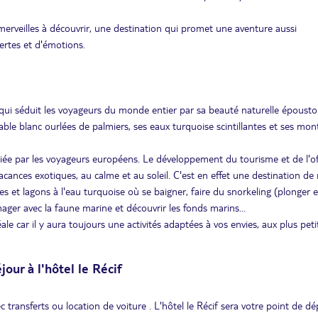
 merveilles à découvrir, une destination qui promet une aventure aussi
ertes et d'émotions.
e qui séduit les voyageurs du monde entier par sa beauté naturelle épousto
ble blanc ourlées de palmiers, ses eaux turquoise scintillantes et ses mo
giée par les voyageurs européens. Le développement du tourisme et de l'of
cances exotiques, au calme et au soleil. C'est en effet une destination de 
es et lagons à l'eau turquoise où se baigner, faire du snorkeling (plonger 
ager avec la faune marine et découvrir les fonds marins...
éale car il y aura toujours une activités adaptées à vos envies, aux plus peti
our à l'hôtel le Récif
 transferts ou location de voiture . L'hôtel le Récif sera votre point de dé