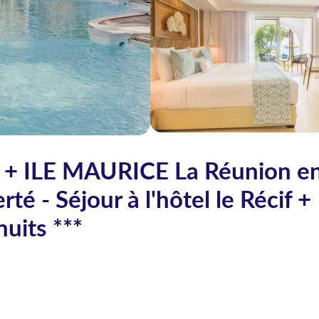
+ ILE MAURICE La Réunion e
é - Séjour à l'hôtel le Récif +
uits ***