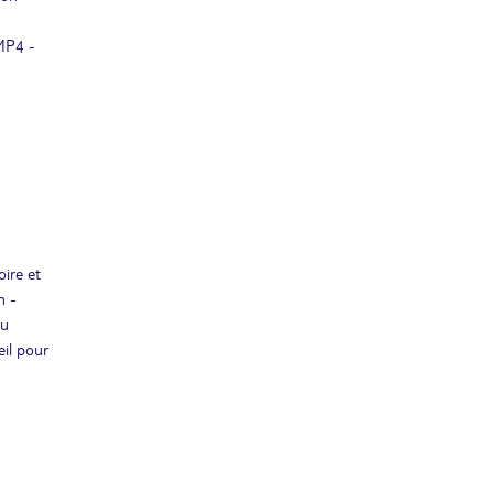
 MP4 -
oire et
n -
au
eil pour