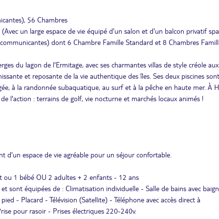
icantes), 56 Chambres
r (Avec un large espace de vie équipé d'un salon et d'un balcon privatif spa
s communicantes) dont 6 Chambre Famille Standard et 8 Chambres Famill
erges du lagon de l'Ermitage, avec ses charmantes villas de style créole aux
chissante et reposante de la vie authentique des îles. Ses deux piscines son
ongée, à la randonnée subaquatique, au surf et à la pêche en haute mer. À H
 de l'action : terrains de golf, vie nocturne et marchés locaux animés !
t d'un espace de vie agréable pour un séjour confortable.
t ou 1 bébé OU 2 adultes + 2 enfants - 12 ans
 sont équipées de : Climatisation individuelle - Salle de bains avec baign
 pied - Placard - Télévision (Satellite) - Téléphone avec accès direct à
Prise pour rasoir - Prises électriques 220-240v.