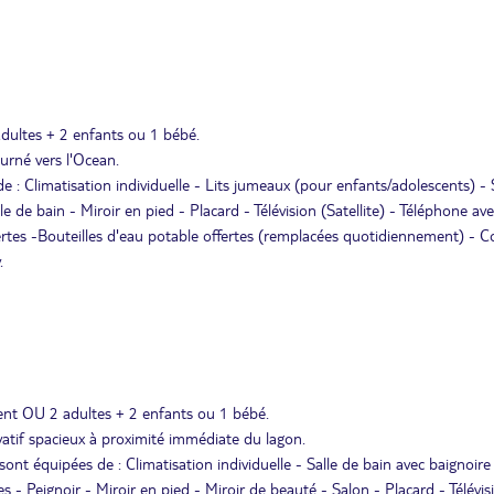
dultes + 2 enfants ou 1 bébé.
ourné vers l'Ocean.
: Climatisation individuelle - Lits jumeaux (pour enfants/adolescents) - 
le de bain - Miroir en pied - Placard - Télévision (Satellite) - Téléphone av
offertes -Bouteilles d'eau potable offertes (remplacées quotidiennement) - C
.
ent OU 2 adultes + 2 enfants ou 1 bébé.
vatif spacieux à proximité immédiate du lagon.
ont équipées de : Climatisation individuelle - Salle de bain avec baignoire
es - Peignoir - Miroir en pied - Miroir de beauté - Salon - Placard - Télévis