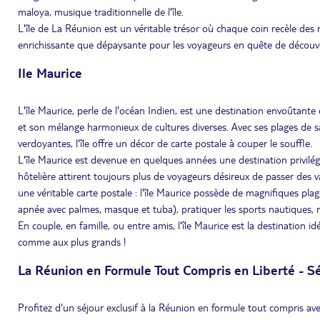
maloya, musique traditionnelle de l'île.
L'île de La Réunion est un véritable trésor où chaque coin recèle des
enrichissante que dépaysante pour les voyageurs en quête de découv
Ile Maurice
L'île Maurice, perle de l'océan Indien, est une destination envoûtant
et son mélange harmonieux de cultures diverses. Avec ses plages de sa
verdoyantes, l'île offre un décor de carte postale à couper le souffle.
L'île Maurice est devenue en quelques années une destination privilé
hôtelière attirent toujours plus de voyageurs désireux de passer des va
une véritable carte postale : l'île Maurice possède de magnifiques plag
apnée avec palmes, masque et tuba), pratiquer les sports nautiques, n
En couple, en famille, ou entre amis, l'île Maurice est la destination id
comme aux plus grands !
La Réunion en Formule Tout Compris en Liberté - Séj
Profitez d'un séjour exclusif à la Réunion en formule tout compris avec