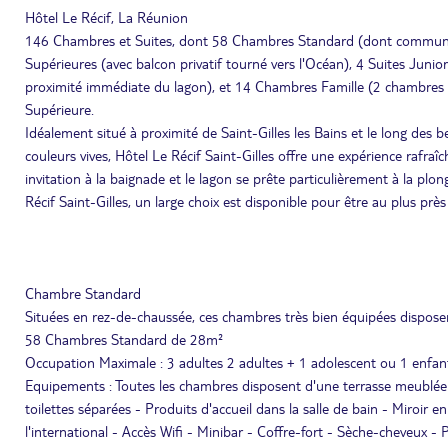
Hôtel Le Récif, La Réunion
146 Chambres et Suites, dont 58 Chambres Standard (dont commun
Supérieures (avec balcon privatif tourné vers l'Océan), 4 Suites Junio
proximité immédiate du lagon), et 14 Chambres Famille (2 chambre
Supérieure.
Idéalement situé à proximité de Saint-Gilles les Bains et le long des b
couleurs vives, Hôtel Le Récif Saint-Gilles offre une expérience rafraî
invitation à la baignade et le lagon se prête particulièrement à la pl
Récif Saint-Gilles, un large choix est disponible pour être au plus près
Chambre Standard
Situées en rez-de-chaussée, ces chambres très bien équipées disposen
58 Chambres Standard de 28m²
Occupation Maximale : 3 adultes 2 adultes + 1 adolescent ou 1 enfan
Equipements : Toutes les chambres disposent d'une terrasse meublée et
toilettes séparées - Produits d'accueil dans la salle de bain - Miroir en
l'international - Accès Wifi - Minibar - Coffre-fort - Sèche-cheveux - 