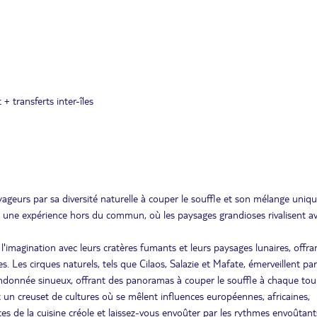
 + transferts inter-îles
oyageurs par sa diversité naturelle à couper le souffle et son mélange uniq
fre une expérience hors du commun, où les paysages grandioses rivalisent av
'imagination avec leurs cratères fumants et leurs paysages lunaires, offra
. Les cirques naturels, tels que Cilaos, Salazie et Mafate, émerveillent par
randonnée sinueux, offrant des panoramas à couper le souffle à chaque tou
un creuset de cultures où se mêlent influences européennes, africaines,
ces de la cuisine créole et laissez-vous envoûter par les rythmes envoûtan