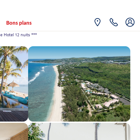
VEN.
Retour le
11
3058€
/pers.
23/06/2027
JUIN
Bons plans
SAM.
Retour le
12
3058€
 Hotel 12 nuits ***
/pers.
24/06/2027
JUIN
DIM.
Retour le
13
3058€
/pers.
25/06/2027
JUIN
LUN.
Retour le
14
3058€
/pers.
26/06/2027
JUIN
MAR.
Retour le
15
3058€
/pers.
27/06/2027
JUIN
MER.
Retour le
16
3058€
/pers.
28/06/2027
JUIN
JEU.