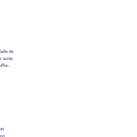
Retour le
18
4113€
/pers.
30/07/2027
JUIL.
Salle de
ec accès
offre-
 et
ion