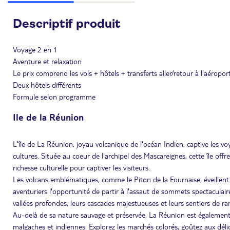
Descriptif produit
Voyage 2 en 1
Aventure et relaxation
Le prix comprend les vols + hôtels + transferts aller/retour à l'aéroport
Deux hôtels différents
Formule selon programme
Ile de la Réunion
L'île de La Réunion, joyau volcanique de l'océan Indien, captive les v
cultures. Située au coeur de l'archipel des Mascareignes, cette île of
richesse culturelle pour captiver les visiteurs.
Les volcans emblématiques, comme le Piton de la Fournaise, éveillent l
aventuriers l'opportunité de partir à l'assaut de sommets spectaculaires
vallées profondes, leurs cascades majestueuses et leurs sentiers de 
Au-delà de sa nature sauvage et préservée, La Réunion est également 
malgaches et indiennes. Explorez les marchés colorés, goûtez aux déli