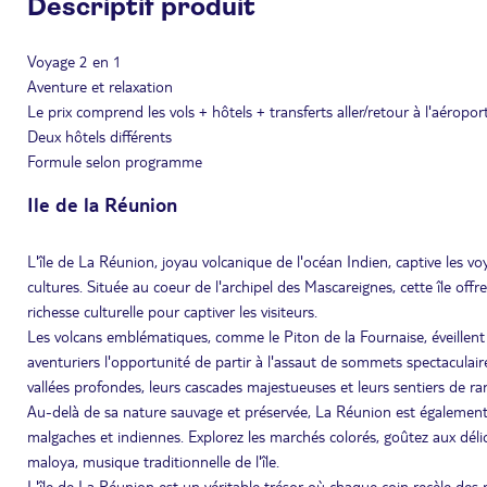
Descriptif produit
Voyage 2 en 1
Aventure et relaxation
Le prix comprend les vols + hôtels + transferts aller/retour à l'aéroport
Deux hôtels différents
Formule selon programme
Ile de la Réunion
L'île de La Réunion, joyau volcanique de l'océan Indien, captive les v
cultures. Située au coeur de l'archipel des Mascareignes, cette île of
richesse culturelle pour captiver les visiteurs.
Les volcans emblématiques, comme le Piton de la Fournaise, éveillent l
aventuriers l'opportunité de partir à l'assaut de sommets spectaculaires
vallées profondes, leurs cascades majestueuses et leurs sentiers de 
Au-delà de sa nature sauvage et préservée, La Réunion est également 
malgaches et indiennes. Explorez les marchés colorés, goûtez aux déli
maloya, musique traditionnelle de l'île.
L'île de La Réunion est un véritable trésor où chaque coin recèle des