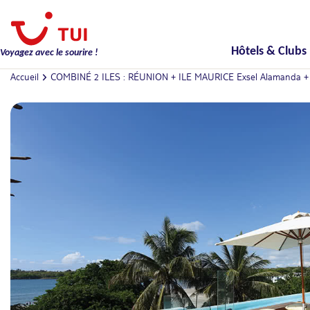
Hôtels & Clubs
Voyagez avec le sourire !
Accueil
COMBINÉ 2 ILES : RÉUNION + ILE MAURICE Exsel Alamanda + V