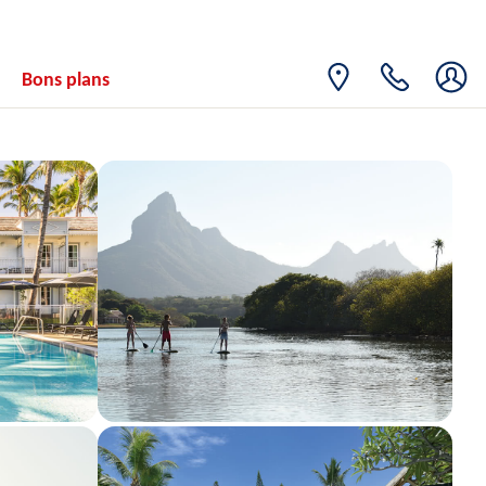
27
2299€
/pers.
11/05/2027
AVR.
MER.
Retour le
28
Bons plans
2836€
/pers.
12/05/2027
AVR.
JEU.
Retour le
29
2299€
/pers.
13/05/2027
AVR.
VEN.
Retour le
30
2912€
/pers.
14/05/2027
AVR.
mai 2027
SAM.
Retour le
01
2703€
/pers.
15/05/2027
MAI
DIM.
Retour le
02
2263€
/pers.
16/05/2027
MAI
LUN.