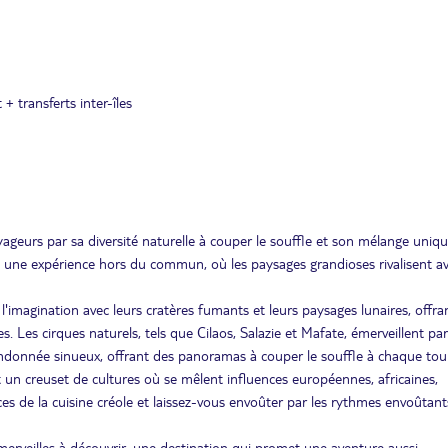
 + transferts inter-îles
oyageurs par sa diversité naturelle à couper le souffle et son mélange uniq
fre une expérience hors du commun, où les paysages grandioses rivalisent av
'imagination avec leurs cratères fumants et leurs paysages lunaires, offra
. Les cirques naturels, tels que Cilaos, Salazie et Mafate, émerveillent par
randonnée sinueux, offrant des panoramas à couper le souffle à chaque tou
un creuset de cultures où se mêlent influences européennes, africaines,
ces de la cuisine créole et laissez-vous envoûter par les rythmes envoûtan
 merveilles à découvrir, une destination qui promet une aventure aussi