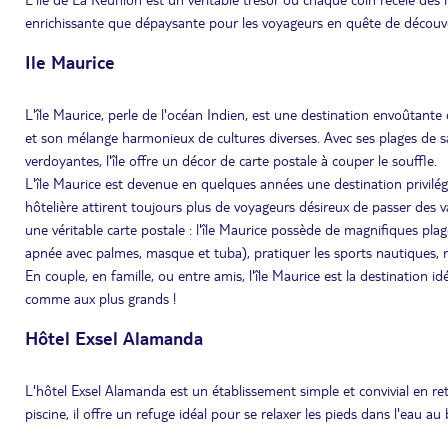
enrichissante que dépaysante pour les voyageurs en quête de découv
Ile Maurice
L'île Maurice, perle de l'océan Indien, est une destination envoûtant
et son mélange harmonieux de cultures diverses. Avec ses plages de sa
verdoyantes, l'île offre un décor de carte postale à couper le souffle.
L'île Maurice est devenue en quelques années une destination privilé
hôtelière attirent toujours plus de voyageurs désireux de passer des va
une véritable carte postale : l'île Maurice possède de magnifiques plag
apnée avec palmes, masque et tuba), pratiquer les sports nautiques, n
En couple, en famille, ou entre amis, l'île Maurice est la destination id
comme aux plus grands !
Hôtel Exsel Alamanda
L'hôtel Exsel Alamanda est un établissement simple et convivial en re
piscine, il offre un refuge idéal pour se relaxer les pieds dans l'eau au