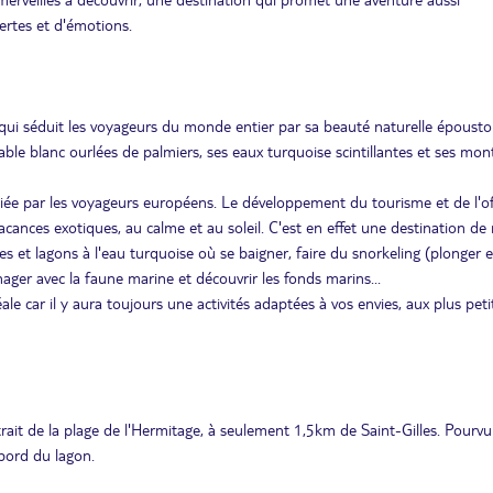
ertes et d'émotions.
e qui séduit les voyageurs du monde entier par sa beauté naturelle épousto
ble blanc ourlées de palmiers, ses eaux turquoise scintillantes et ses mo
giée par les voyageurs européens. Le développement du tourisme et de l'of
cances exotiques, au calme et au soleil. C'est en effet une destination de 
es et lagons à l'eau turquoise où se baigner, faire du snorkeling (plonger 
ager avec la faune marine et découvrir les fonds marins...
éale car il y aura toujours une activités adaptées à vos envies, aux plus peti
trait de la plage de l'Hermitage, à seulement 1,5km de Saint-Gilles. Pourv
 bord du lagon.