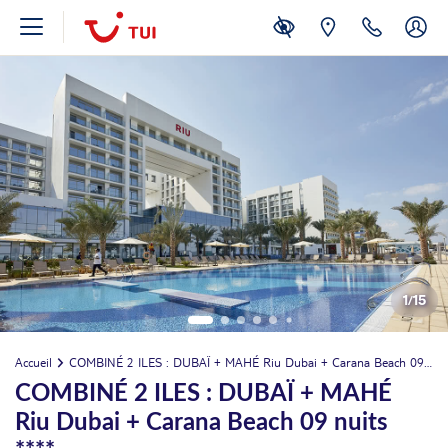
MAI
LUN.
Retour le
17
3379€
/pers.
26/05/2027
MAI
MAR.
Retour le
18
3379€
/pers.
27/05/2027
MAI
MER.
Retour le
19
3379€
/pers.
28/05/2027
MAI
JEU.
Retour le
20
3379€
/pers.
29/05/2027
MAI
1
/
15
VEN.
Retour le
21
3424€
/pers.
30/05/2027
Accueil
COMBINÉ 2 ILES : DUBAÏ + MAHÉ Riu Dubai + Carana Beach 09 nuits ****
MAI
COMBINÉ 2 ILES : DUBAÏ + MAHÉ
SAM.
Retour le
22
3426€
/pers.
Riu Dubai + Carana Beach 09 nuits
31/05/2027
MAI