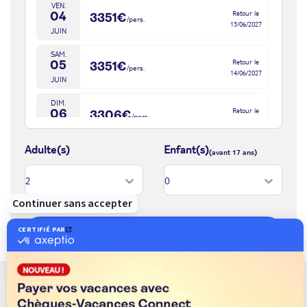
Les Seychelles, l'archipel paradisiaque niché au coeur de l'océan
VEN.
Retour le
04
3351€
Indien, où le rêve devient réalité et où la nature dévoile toute sa
/pers.
13/06/2027
JUIN
splendeur. Avec ses plages de sable blanc éblouissantes, ses eaux
cristallines d'un bleu profond et sa végétation luxuriante, les
SAM.
Retour le
05
3351€
Seychelles offrent une escapade exotique incomparable.
/pers.
14/06/2027
JUIN
Que vous soyez à la recherche d'une escapade romantique, d'une
aventure en famille ou d'une pause détente, les Seychelles
DIM.
Retour le
06
offrent des expériences inoubliables pour tous les voyageurs.
3306€
/pers.
15/06/2027
JUIN
Laissez-vous séduire par la magie envoûtante de cet archipel et
créez des souvenirs impérissables dans un coin de paradis
Adulte(s)
Enfant(s)
LUN.
Retour le
préservé.
07
3306€
/pers.
16/06/2027
Mahé, l'île principale où se situe l'aéroport international, elle
JUIN
représente plus de 50% du territoire de l'archipel. Explorez la
MAR.
diversité des paysages, des montagnes verdoyantes aux plages de
Retour le
08
3306€
/pers.
17/06/2027
sable blanc bordées de palmiers. Plongez dans l'atmosphère
JUIN
Réserver en ligne
vivante des marchés locaux, goûtez aux délices de la cuisine
MER.
créole et découvrez l'histoire fascinante de l'archipel dans les
Retour le
09
3306€
/pers.
18/06/2027
musées et les sites historiques de Mahé. L'île sait séduire les
JUIN
Suivez-nous sur les réseaux sociaux
voyageurs en quête d'aventure, de culture et de détente.
JEU.
Retour le