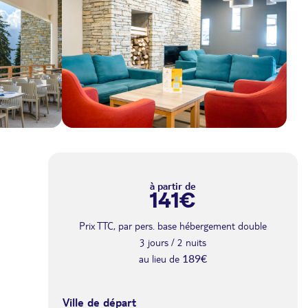
à partir de
août 2026
141€
JEU.
183€
/pers.
Retour le
13
Prix TTC, par pers. base hébergement double
15/08/2026
au lieu de 216€
AOÛT
3 jours / 2 nuits
au lieu de
189€
VEN.
178€
/pers.
Retour le
14
16/08/2026
au lieu de 216€
AOÛT
Ville de départ