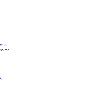
es ou
 soirée
)...