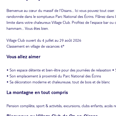
Bienvenue au cœur du massif de l’Oisans... Ici vous pouvez tout oser
randonnée dans le somptueux Parc National des Écrins. Flânez dans la
limite dans votre chaleureux Village Club. Profitez de l’espace bar o
hammam... Vous êtes bien.
Village Club ouvert du 4 juillet au 29 août 2026
Classement en village de vacances 4*
Vous allez aimer
• Son espace détente et bien-être pour des journées de relaxation •
• Son emplacement à proximité du Parc National des Écrins
• Sa décoration moderne et chaleureuse, tout de bois et de blanc
La montagne en tout compris
Pension complète, sport & activités, excursions, clubs enfants, accè
Bienvenue au Village Club de Oz-en-Oisans