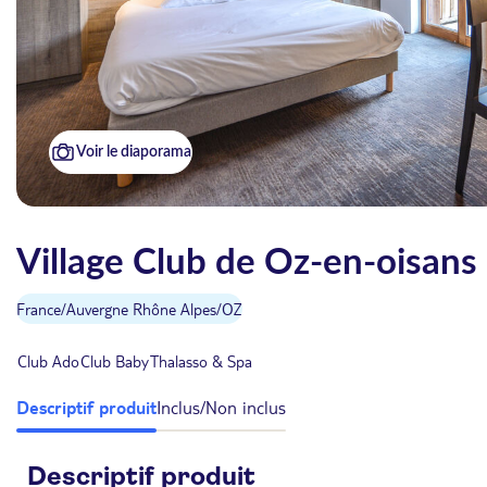
Voir le diaporama
Village Club de Oz-en-oisans -
France
/
Auvergne Rhône Alpes
/
OZ
Club Ado
Club Baby
Thalasso & Spa
Descriptif produit
Inclus/Non inclus
Descriptif produit