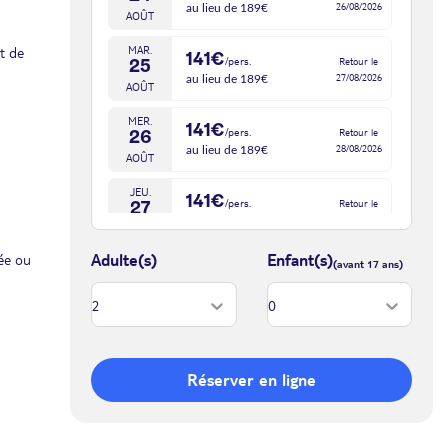
26/08/2026
au lieu de 189€
AOÛT
et de
MAR.
141€
/pers.
Retour le
25
27/08/2026
au lieu de 189€
AOÛT
MER.
141€
/pers.
Retour le
26
28/08/2026
au lieu de 189€
AOÛT
JEU.
141€
/pers.
Retour le
27
29/08/2026
au lieu de 189€
AOÛT
Adulte(s)
Enfant(s)
ée ou
Réserver en ligne