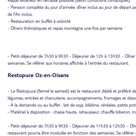
Repas extérieur en terrasse possible (selon conditions climatiques).
- Pension complète du jour d'arrivée, dîner inclus au jour de départ p
de l'An inclus.
- Restauration en buffet à volonté
- Dîners thématiques et repas montagne une fois par semaine
- Petit-déjeuner de 7h30 à 9h30 - Déjeuner de 12h à 13h30. - Dîner
semaines. Se référer aux horaires affichés à l’entrée du restaurant.
Restopuce Oz-en-Oisans
- Le Restopuce (fermé le samedi) est le restaurant dédié et préféré de
légumes, entrées et charcuterie, accompagnements, fromages et desse
- A la demande ou au buffet : lait de soja, blédine, céréales, petits pot
- Matériel à disposition : chaise haute, rehausseur, chauffe biberon, 
- Petit-déjeuner de 7h30 à 9h30 - Déjeuner de 11h30 à 12h30. - Dîn
restaurant pourra être modulée en fonction des semaines. Se référer a