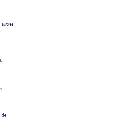
s autres
.
es
m de