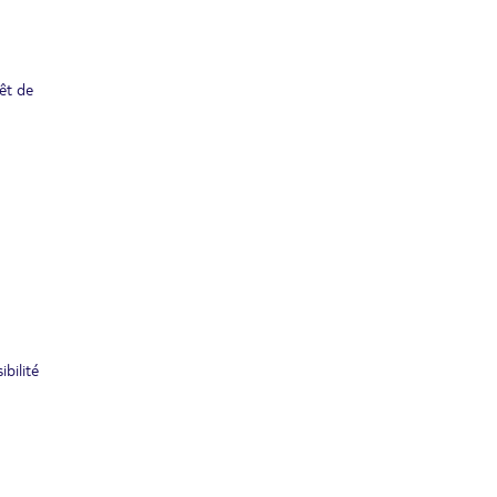
rêt de
bilité