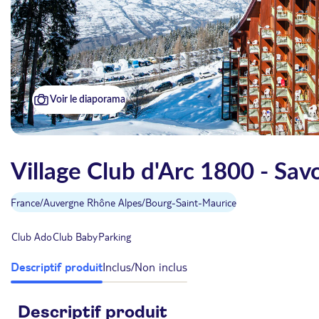
Voir le diaporama
Village Club d'Arc 1800 - Savo
France
/
Auvergne Rhône Alpes
/
Bourg-Saint-Maurice
Club Ado
Club Baby
Parking
Descriptif produit
Inclus/Non inclus
Descriptif produit