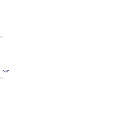
An
 jour
du