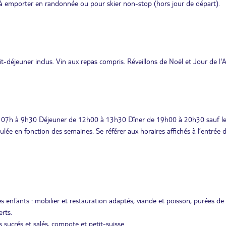
 à emporter en randonnée ou pour skier non-stop (hors jour de départ).
it-déjeuner inclus. Vin aux repas compris. Réveillons de Noël et Jour de l'
 de 07h à 9h30 Déjeuner de 12h00 à 13h30 Dîner de 19h00 à 20h30 sauf le
ée en fonction des semaines. Se référer aux horaires affichés à l’entrée 
s enfants : mobilier et restauration adaptés, viande et poisson, purées de
rts.
s sucrés et salés, compote et petit-suisse.