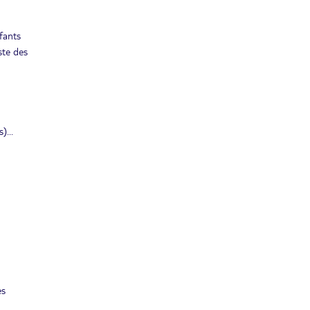
nfants
ste des
)...
es