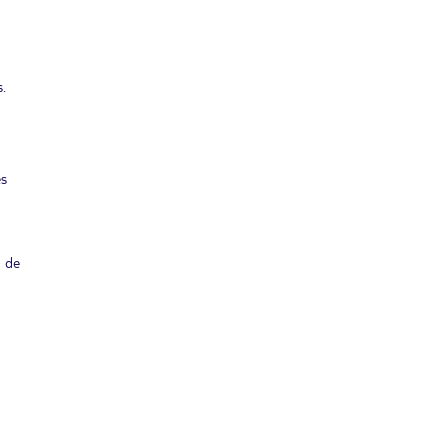
.
es
m de