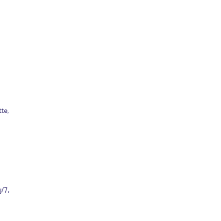
te,
j/7,