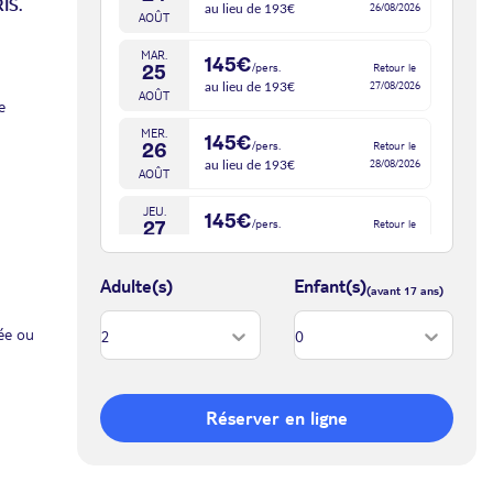
IS.
26/08/2026
au lieu de 193€
AOÛT
MAR.
145€
/pers.
Retour le
25
27/08/2026
au lieu de 193€
AOÛT
e
MER.
145€
/pers.
Retour le
26
28/08/2026
au lieu de 193€
AOÛT
JEU.
145€
/pers.
Retour le
27
29/08/2026
au lieu de 193€
AOÛT
Adulte(s)
Enfant(s)
ée ou
Réserver en ligne