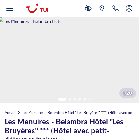
1
/
20
Accueil
Les Menuires - Belambra Hôtel "Les Bruyères" *** (Hôtel avec petit-déjeuner inclus)
Les Menuires - Belambra Hôtel "Les
août 2026
Bruyères" *** (Hôtel avec petit-
LUN.
Retour le
10
109€