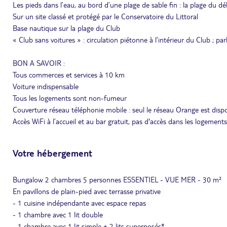
Les pieds dans l’eau, au bord d’une plage de sable fin : la plage d
Sur un site classé et protégé par le Conservatoire du Littoral
Base nautique sur la plage du Club
« Club sans voitures » : circulation piétonne à l’intérieur du Club ; pa
BON A SAVOIR :
Tous commerces et services à 10 km
Voiture indispensable
Tous les logements sont non-fumeur
Couverture réseau téléphonie mobile : seul le réseau Orange est dis
Accès WiFi à l’accueil et au bar gratuit, pas d'accès dans les logements. 
Votre hébergement
Bungalow 2 chambres 5 personnes ESSENTIEL - VUE MER - 30 m²
En pavillons de plain-pied avec terrasse privative
- 1 cuisine indépendante avec espace repas
- 1 chambre avec 1 lit double
- 1 chambre avec 1 lit simple + 2 lits superposés*