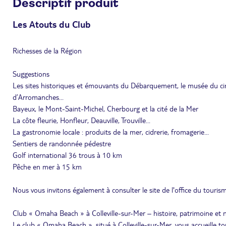
Descriptif produit
Les Atouts du Club
Richesses de la Région
Suggestions
Les sites historiques et émouvants du Débarquement, le musée du cime
d’Arromanches...
Bayeux, le Mont-Saint-Michel, Cherbourg et la cité de la Mer
La côte fleurie, Honfleur, Deauville, Trouville...
La gastronomie locale : produits de la mer, cidrerie, fromagerie...
Sentiers de randonnée pédestre
Golf international 36 trous à 10 km
Pêche en mer à 15 km
Nous vous invitons également à consulter le site de l'office du tourism
Club « Omaha Beach » à Colleville-sur-Mer – histoire, patrimoine et 
Le club « Omaha Beach », situé à Colleville-sur-Mer, vous accueille 