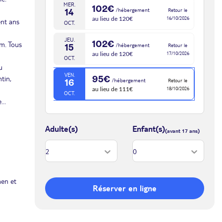
MER.
102€
/hébergement
Retour le
14
16/10/2026
au lieu de 120€
ent ans
OCT.
JEU.
102€
am. Tous
/hébergement
Retour le
15
17/10/2026
au lieu de 120€
OCT.
u
VEN.
tin,
95€
/hébergement
Retour le
16
18/10/2026
au lieu de 111€
OCT.
...
Adulte(s)
Enfant(s)
aen et
Réserver en ligne