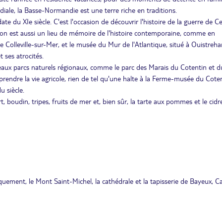
diale, la Basse-Normandie est une terre riche en traditions.
te du XIe siècle. C'est l'occasion de découvrir l'histoire de la guerre de C
région est aussi un lieu de mémoire de l'histoire contemporaine, comme en
 Colleville-sur-Mer, et le musée du Mur de l'Atlantique, situé à Ouistreh
ses atrocités.
eaux parcs naturels régionaux, comme le parc des Marais du Cotentin et d
ndre la vie agricole, rien de tel qu'une halte à la Ferme-musée du Coten
u siècle.
boudin, tripes, fruits de mer et, bien sûr, la tarte aux pommes et le cidre
rquement, le Mont Saint-Michel, la cathédrale et la tapisserie de Bayeux, C