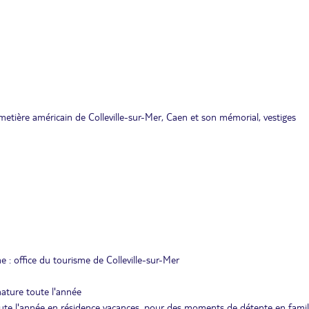
tière américain de Colleville-sur-Mer, Caen et son mémorial, vestiges
e : office du tourisme de Colleville-sur-Mer
nature toute l'année
toute l'année en résidence vacances, pour des moments de détente en famil