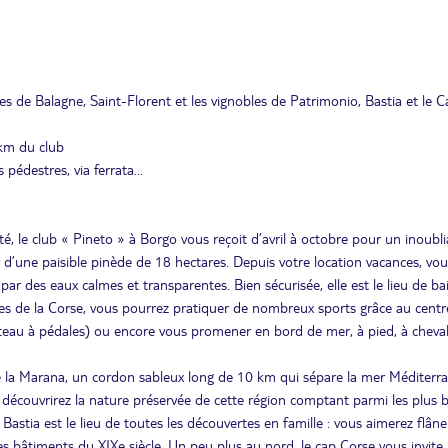
lages de Balagne, Saint-Florent et les vignobles de Patrimonio, Bastia et le 
 km du club
pédestres, via ferrata...
é, le club « Pineto » à Borgo vous reçoit d’avril à octobre pour un inoubli
 d’une paisible pinède de 18 hectares. Depuis votre location vacances, vou
par des eaux calmes et transparentes. Bien sécurisée, elle est le lieu de b
es de la Corse, vous pourrez pratiquer de nombreux sports grâce au centr
ateau à pédales) ou encore vous promener en bord de mer, à pied, à cheva
de la Marana, un cordon sableux long de 10 km qui sépare la mer Méditerr
s découvrirez la nature préservée de cette région comptant parmi les plus b
Bastia est le lieu de toutes les découvertes en famille : vous aimerez flâne
es bâtiments du XIXe siècle. Un peu plus au nord, le cap Corse vous invite