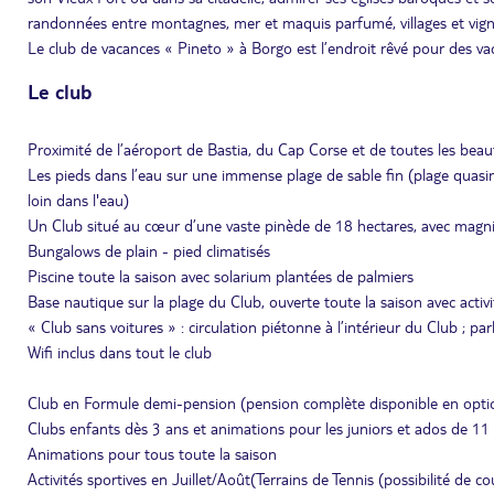
randonnées entre montagnes, mer et maquis parfumé, villages et vign
Le club de vacances « Pineto » à Borgo est l’endroit rêvé pour des v
Le club
Proximité de l’aéroport de Bastia, du Cap Corse et de toutes les beau
Les pieds dans l’eau sur une immense plage de sable fin (plage quasi
loin dans l'eau)
Un Club situé au cœur d’une vaste pinède de 18 hectares, avec magn
Bungalows de plain - pied climatisés
Piscine toute la saison avec solarium plantées de palmiers
Base nautique sur la plage du Club, ouverte toute la saison avec activ
« Club sans voitures » : circulation piétonne à l’intérieur du Club ; par
Wifi inclus dans tout le club
Club en Formule demi-pension (pension complète disponible en optio
Clubs enfants dès 3 ans et animations pour les juniors et ados de 11
Animations pour tous toute la saison
Activités sportives en Juillet/Août(Terrains de Tennis (possibilité de 