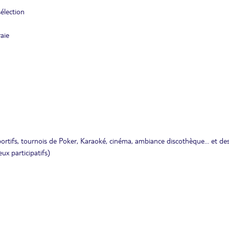
élection
aie
s sportifs, tournois de Poker, Karaoké, cinéma, ambiance discothèque… et de
x participatifs)