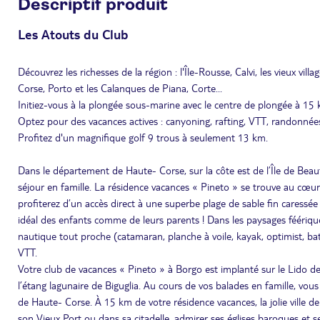
Descriptif produit
Les Atouts du Club
Découvrez les richesses de la région : l'Île-Rousse, Calvi, les vieux vil
Corse, Porto et les Calanques de Piana, Corte...
Initiez-vous à la plongée sous-marine avec le centre de plongée à 15
Optez pour des vacances actives : canyoning, rafting, VTT, randonnées 
Profitez d'un magnifique golf 9 trous à seulement 13 km.
Dans le département de Haute- Corse, sur la côte est de l’Île de Beaut
séjour en famille. La résidence vacances « Pineto » se trouve au cœur
profiterez d’un accès direct à une superbe plage de sable fin caressée 
idéal des enfants comme de leurs parents ! Dans les paysages féériqu
nautique tout proche (catamaran, planche à voile, kayak, optimist, b
VTT.
Votre club de vacances « Pineto » à Borgo est implanté sur le Lido 
l’étang lagunaire de Biguglia. Au cours de vos balades en famille, vou
de Haute- Corse. À 15 km de votre résidence vacances, la jolie ville de 
son Vieux Port ou dans sa citadelle, admirer ses églises baroques et s