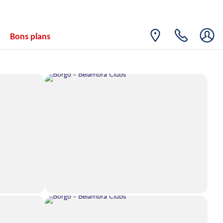
MAR.
215€
/pers.
Retour le
08
11/09/2026
au lieu de 252€
SEPT.
Bons plans
MER.
215€
/pers.
Retour le
09
12/09/2026
au lieu de 252€
SEPT.
JEU.
215€
/pers.
Retour le
10
13/09/2026
au lieu de 252€
SEPT.
VEN.
215€
/pers.
Retour le
11
14/09/2026
au lieu de 252€
SEPT.
SAM.
215€
/pers.
Retour le
12
15/09/2026
au lieu de 252€
SEPT.
DIM.
215€
/pers.
Retour le
13
16/09/2026
au lieu de 252€
SEPT.
LUN.
215€