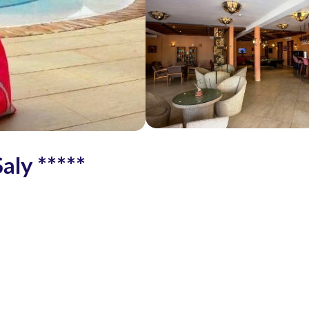
aly *****