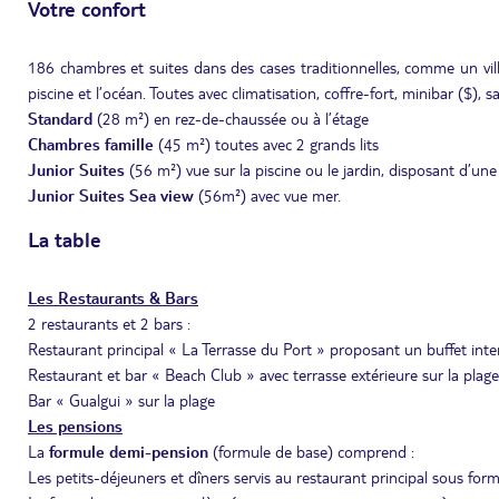
Votre confort
186 chambres et suites dans des cases traditionnelles, comme un vill
piscine et l’océan. Toutes avec climatisation, coffre-fort, minibar ($),
Standard
(28 m²) en rez-de-chaussée ou à l’étage
Chambres famille
(45 m²) toutes avec 2 grands lits
Junior Suites
(56 m²) vue sur la piscine ou le jardin, disposant d’un
Junior Suites Sea view
(56m²) avec vue mer.
La table
Les Restaurants & Bars
2 restaurants et 2 bars :
Restaurant principal « La Terrasse du Port » proposant un buffet inte
Restaurant et bar « Beach Club » avec terrasse extérieure sur la plag
Bar « Gualgui » sur la plage
Les pensions
La
formule
demi-pension
(formule de base) comprend :
Les petits-déjeuners et dîners servis au restaurant principal sous for