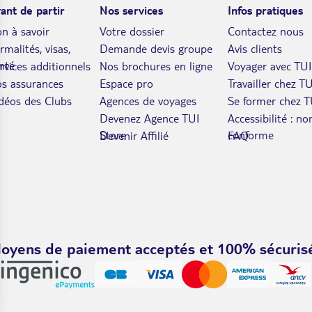
ant de partir
Nos services
Infos pratiques
n à savoir
Votre dossier
Contactez nous
rmalités, visas,
Demande devis groupe
Avis clients
nté
rvices additionnels
Nos brochures en ligne
Voyager avec TUI
s assurances
Espace pro
Travailler chez TU
déos des Clubs
Agences de voyages
Se former chez T
Devenez Agence TUI
Accessibilité : no
Store
conforme
Devenir Affilié
FAQ
oyens de paiement acceptés et 100% sécuris