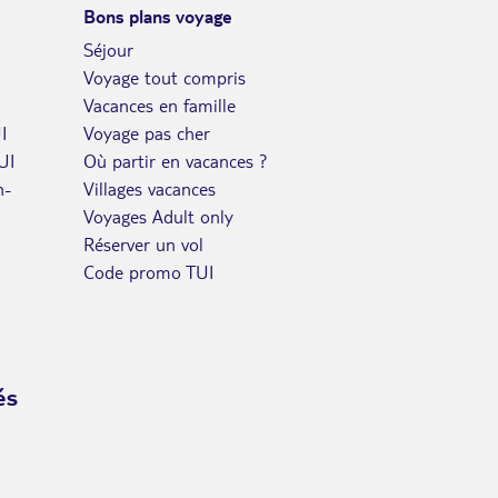
Bons plans voyage
JEU.
Séjour
Retour le
24
777€
/pers.
29/09/2026
Voyage tout compris
SEPT.
Vacances en famille
VEN.
Retour le
25
I
Voyage pas cher
777€
/pers.
30/09/2026
SEPT.
UI
Où partir en vacances ?
n-
Villages vacances
SAM.
Retour le
26
777€
Voyages Adult only
/pers.
01/10/2026
SEPT.
Réserver un vol
Code promo TUI
DIM.
Retour le
27
826€
/pers.
02/10/2026
SEPT.
LUN.
Retour le
28
875€
/pers.
03/10/2026
és
SEPT.
MAR.
Retour le
29
925€
/pers.
04/10/2026
SEPT.