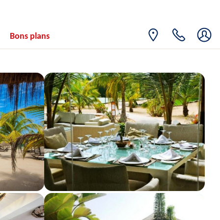
17
916€
/pers.
22/08/2026
AOÛT
MAR.
Retour le
18
Bons plans
916€
/pers.
23/08/2026
AOÛT
MER.
Retour le
19
916€
/pers.
24/08/2026
AOÛT
JEU.
Retour le
20
903€
/pers.
25/08/2026
AOÛT
VEN.
Retour le
21
889€
/pers.
26/08/2026
AOÛT
SAM.
Retour le
22
876€
/pers.
27/08/2026
AOÛT
DIM.
Retour le
23
863€
/pers.
28/08/2026