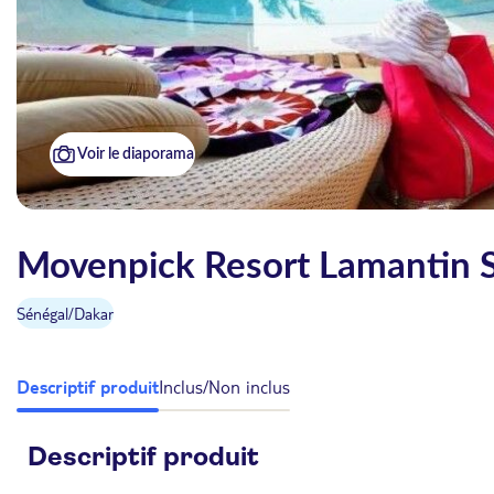
Voir le diaporama
Movenpick Resort Lamantin S
Sénégal
/
Dakar
Descriptif produit
Inclus/Non inclus
Descriptif produit