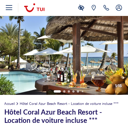
août 2026
VEN.
1
/
15
Retour le
21
2058€
/pers.
26/08/2026
AOÛT
Accueil
Hôtel Coral Azur Beach Resort - Location de voiture incluse ***
SAM.
Retour le
22
2439€
/pers.
Hôtel Coral Azur Beach Resort -
27/08/2026
AOÛT
Location de voiture incluse ***
DIM.