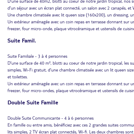
D'une surface de 40m2, blotti au coeur de notre jardin tropical, nos 
d'un séjour avec un écran plat connecté, un salon avec 2 canapés, et Wi
Une chambre climatisée avec lit queen size (160x200), un dressing, une
Un extérieur aménagée avec un coin repas en terrasse donnant sur un j
freezer, four micro-onde, plaque vitrocéramique et ustensils de cuisin
Suite Famil.
Suite Familiale - 3 à 4 personnes
D'une surface de 40 m², blotti au coeur de notre jardin tropical, les 
simples, Wi-Fi gratuit, d'une chambre climatisée avec un lit queen siz
et toilettes.
Un extérieur aménagée avec un coin repas en terrasse donnant sur un j
freezer, four micro-ondes, plaque vitrocéramique et ustensils de cuisi
Double Suite Famille
Double Suite Communicante - 4 à 6 personnes
En famille ou entre amis, bénéficiez avec ces 2 grandes suites com
lits simples, 2 TV écran plat connectés, Wi-fi. Les deux chambres sont 